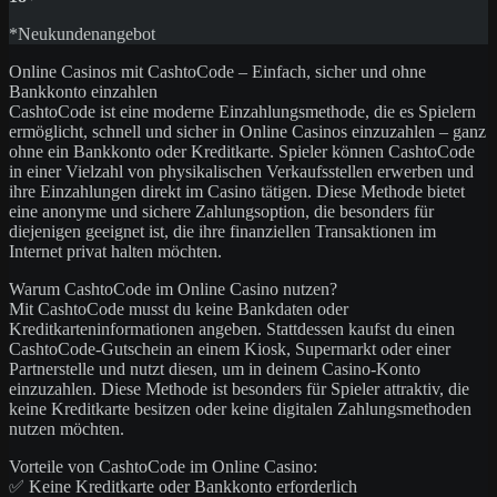
*Neukundenangebot
Online Casinos mit CashtoCode – Einfach, sicher und ohne
Bankkonto einzahlen
CashtoCode ist eine moderne Einzahlungsmethode, die es Spielern
ermöglicht, schnell und sicher in Online Casinos einzuzahlen – ganz
ohne ein Bankkonto oder Kreditkarte. Spieler können CashtoCode
in einer Vielzahl von physikalischen Verkaufsstellen erwerben und
ihre Einzahlungen direkt im Casino tätigen. Diese Methode bietet
eine anonyme und sichere Zahlungsoption, die besonders für
diejenigen geeignet ist, die ihre finanziellen Transaktionen im
Internet privat halten möchten.
Warum CashtoCode im Online Casino nutzen?
Mit CashtoCode musst du keine Bankdaten oder
Kreditkarteninformationen angeben. Stattdessen kaufst du einen
CashtoCode-Gutschein an einem Kiosk, Supermarkt oder einer
Partnerstelle und nutzt diesen, um in deinem Casino-Konto
einzuzahlen. Diese Methode ist besonders für Spieler attraktiv, die
keine Kreditkarte besitzen oder keine digitalen Zahlungsmethoden
nutzen möchten.
Vorteile von CashtoCode im Online Casino:
✅ Keine Kreditkarte oder Bankkonto erforderlich