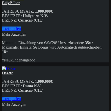
BillyBillion
JAHRESUMSATZ:
1.000.000€
BESITZER:
Hollycorn N.V.
LIZENZ:
Curacao (CIL)
Jetzt spielen
Mehr Anzeigen
Minimum Einzahlung von €/$/£20! Umsatzkriterien:
35x
/
Maximaler Einsatz:
5€
Bonus wird Automatisch gutgeschrieben.
18+
*Neukundenangebot
Dazard
JAHRESUMSATZ:
1.000.000€
BESITZER:
Dama N.V.
LIZENZ:
Curacao (CIL)
Jetzt spielen
Mehr Anzeigen