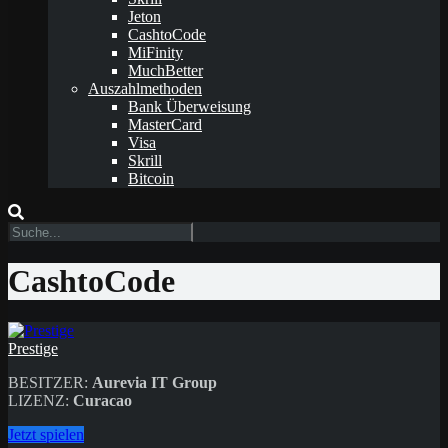
Jeton
CashtoCode
MiFinity
MuchBetter
Auszahlmethoden
Bank Überweisung
MasterCard
Visa
Skrill
Bitcoin
CashtoCode
Prestige
BESITZER:
Aurevia IT Group
LIZENZ:
Curacao
Jetzt spielen