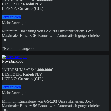
BESITZER:
Rabidi N.V.
LIZENZ:
Curacao (CIL)
Jetzt spielen
Mehr Anzeigen
Minimum Einzahlung von €/$/£20! Umsatzkriterien:
35x
/
Maximaler Einsatz:
5€
Bonus wird Automatisch gutgeschrieben.
18+
*Neukundenangebot
NovaJackpot
JAHRESUMSATZ:
1.000.000€
BESITZER:
Rabidi N.V.
LIZENZ:
Curacao (CIL)
Jetzt spielen
Mehr Anzeigen
Minimum Einzahlung von €/$/£20! Umsatzkriterien:
35x
/
Maximaler Einsatz:
5€
Bonus wird Automatisch gutgeschrieben.
18+