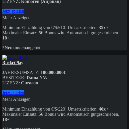
LIZENZ:
Komoren (Anjouan)
Jetzt spielen
Mehr Anzeigen
Minimum Einzahlung von €/$/£10! Umsatzkriterien:
35x
/
Maximaler Einsatz:
5€
Bonus wird Automatisch gutgeschrieben.
18+
*Neukundenangebot
RocketPlay
JAHRESUMSATZ:
100.000.000€
BESITZER:
Dama NV.
LIZENZ:
Curacao
Jetzt spielen
Mehr Anzeigen
Minimum Einzahlung von €/$/£20! Umsatzkriterien:
40x
/
Maximaler Einsatz:
5€
Bonus wird Automatisch gutgeschrieben.
18+