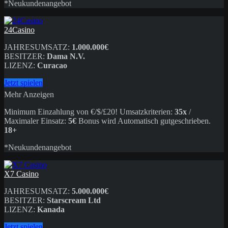
*Neukundenangebot
24Casino
JAHRESUMSATZ:
1.000.000€
BESITZER:
Dama N.V.
LIZENZ:
Curacao
Jetzt spielen
Mehr Anzeigen
Minimum Einzahlung von €/$/£20! Umsatzkriterien:
35x
/
Maximaler Einsatz:
5€
Bonus wird Automatisch gutgeschrieben.
18+
*Neukundenangebot
X7 Casino
JAHRESUMSATZ:
5.000.000€
BESITZER:
Starscream Ltd
LIZENZ:
Kanada
Jetzt spielen