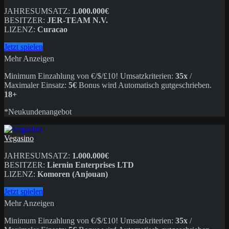
JAHRESUMSATZ:
1.000.000€
BESITZER:
JER-TEAM N.V.
LIZENZ:
Curacao
Jetzt spielen
Mehr Anzeigen
Minimum Einzahlung von €/$/£10! Umsatzkriterien:
35x
/
Maximaler Einsatz:
5€
Bonus wird Automatisch gutgeschrieben.
18+
*Neukundenangebot
Vegasino
JAHRESUMSATZ:
1.000.000€
BESITZER:
Liernin Enterprises LTD
LIZENZ:
Komoren (Anjouan)
Jetzt spielen
Mehr Anzeigen
Minimum Einzahlung von €/$/£10! Umsatzkriterien:
35x
/