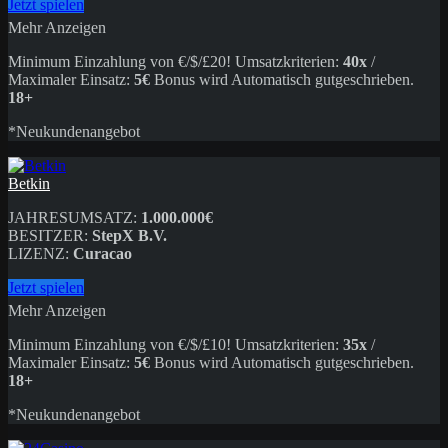
Jetzt spielen
Mehr Anzeigen
Minimum Einzahlung von €/$/£20! Umsatzkriterien:
40x
/
Maximaler Einsatz:
5€
Bonus wird Automatisch gutgeschrieben.
18+
*Neukundenangebot
Betkin
JAHRESUMSATZ:
1.000.000€
BESITZER:
StepX B.V.
LIZENZ:
Curacao
Jetzt spielen
Mehr Anzeigen
Minimum Einzahlung von €/$/£10! Umsatzkriterien:
35x
/
Maximaler Einsatz:
5€
Bonus wird Automatisch gutgeschrieben.
18+
*Neukundenangebot