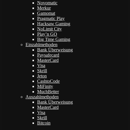
Novomatic
Merkur
Gamomat
Pragmatic Play
Hacksaw Gaming
NoLimit City
Play’n GO
Big Time Gaming
Einzahlmethoden
Bank Überweisung
Paysafecard
MasterCard
Visa
Skrill
Jeton
CashtoCode
MiFinity
MuchBetter
Auszahlmethoden
Bank Überweisung
MasterCard
Visa
Skrill
Bitcoin