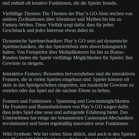
und enthält oft kreative Funktionen, die die Spieler fesseln.
Vielfältige Themen: Die Themen der Play’n GO-Slots reichen von
antiken Zivilisationen über Abenteuer und Mythen bis hin zu
Fantasy-Welten. Diese Vielfalt sorgt dafür, dass für jeden
Geschmack und jedes Interesse etwas dabei ist.
Dynamische Spielmechaniken: Play’n GO setzt auf dynamische
Spielmechaniken, die das Spielerlebnis stets abwechslungsreich
halten. Von Freispielen über Multiplikatoren bis hin zu Bonus-
Runden bieten die Spiele vielfältige Möglichkeiten für Spieler, ihre
Gewinne zu steigern.
Interaktive Features: Besonders hervorzuheben sind die interaktiven
Features, die in vielen Spielen eingebaut sind. Spieler können oft
aktiv in das Spielgeschehen eingreifen, um zusätzliche Gewinne zu
erzielen oder das Spiel auf die nächste Ebene zu heben.
Features und Funktionen – Spannung und Gewinnmöglichkeiten
Die Features und Bonusfunktionen von Play’n GO sorgen dafür,
dass jedes Spiel eine neue und aufregende Erfahrung bietet. Das
Unternehmen hat einige der bekanntesten Casinospiel-Mechaniken
revolutioniert und bietet regelmäßig innovative neue Funktionen.
Wild-Symbole: Wie bei vielen Slots üblich, sind auch in den Spielen