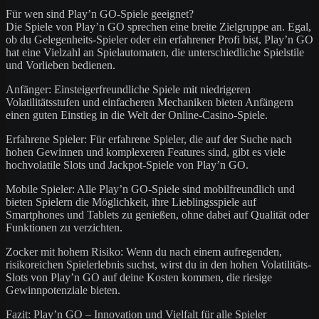
Für wen sind Play’n GO-Spiele geeignet?
Die Spiele von Play’n GO sprechen eine breite Zielgruppe an. Egal,
ob du Gelegenheits-Spieler oder ein erfahrener Profi bist, Play’n GO
hat eine Vielzahl an Spielautomaten, die unterschiedliche Spielstile
und Vorlieben bedienen.
Anfänger: Einsteigerfreundliche Spiele mit niedrigeren
Volatilitätsstufen und einfacheren Mechaniken bieten Anfängern
einen guten Einstieg in die Welt der Online-Casino-Spiele.
Erfahrene Spieler: Für erfahrene Spieler, die auf der Suche nach
hohen Gewinnen und komplexeren Features sind, gibt es viele
hochvolatile Slots und Jackpot-Spiele von Play’n GO.
Mobile Spieler: Alle Play’n GO-Spiele sind mobilfreundlich und
bieten Spielern die Möglichkeit, ihre Lieblingsspiele auf
Smartphones und Tablets zu genießen, ohne dabei auf Qualität oder
Funktionen zu verzichten.
Zocker mit hohem Risiko: Wenn du nach einem aufregenden,
risikoreichen Spielerlebnis suchst, wirst du in den hohen Volatilitäts-
Slots von Play’n GO auf deine Kosten kommen, die riesige
Gewinnpotenziale bieten.
Fazit: Play’n GO – Innovation und Vielfalt für alle Spieler