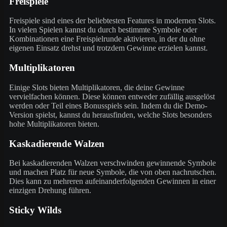
Freispiele
Freispiele sind eines der beliebtesten Features in modernen Slots.
In vielen Spielen kannst du durch bestimmte Symbole oder
Kombinationen eine Freispielrunde aktivieren, in der du ohne
eigenen Einsatz drehst und trotzdem Gewinne erzielen kannst.
Multiplikatoren
Einige Slots bieten Multiplikatoren, die deine Gewinne
vervielfachen können. Diese können entweder zufällig ausgelöst
werden oder Teil eines Bonusspiels sein. Indem du die Demo-
Version spielst, kannst du herausfinden, welche Slots besonders
hohe Multiplikatoren bieten.
Kaskadierende Walzen
Bei kaskadierenden Walzen verschwinden gewinnende Symbole
und machen Platz für neue Symbole, die von oben nachrutschen.
Dies kann zu mehreren aufeinanderfolgenden Gewinnen in einer
einzigen Drehung führen.
Sticky Wilds