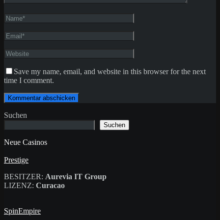
Save my name, email, and website in this browser for the next
time I comment.
Suchen
Suchen
Neue Casinos
Prestige
BESITZER:
Aurevia IT Group
LIZENZ:
Curacao
SpinEmpire