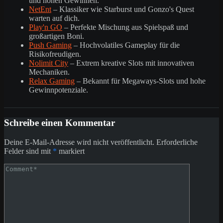
und hohen Gewinnen.
NetEnt
– Klassiker wie Starburst und Gonzo's Quest
warten auf dich.
Play'n GO
– Perfekte Mischung aus Spielspaß und
großartigen Boni.
Push Gaming
– Hochvolatiles Gameplay für die
Risikofreudigen.
Nolimit City
– Extrem kreative Slots mit innovativen
Mechaniken.
Relax Gaming
– Bekannt für Megaways-Slots und hohe
Gewinnpotenziale.
Schreibe einen Kommentar
Deine E-Mail-Adresse wird nicht veröffentlicht.
Erforderliche
Felder sind mit
*
markiert