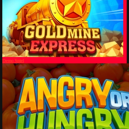
Demo Spiel