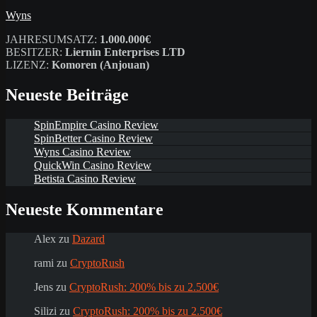
Wyns
JAHRESUMSATZ:
1.000.000€
BESITZER:
Liernin Enterprises LTD
LIZENZ:
Komoren (Anjouan)
Neueste Beiträge
SpinEmpire Casino Review
SpinBetter Casino Review
Wyns Casino Review
QuickWin Casino Review
Betista Casino Review
Neueste Kommentare
Alex
zu
Dazard
rami
zu
CryptoRush
Jens
zu
CryptoRush: 200% bis zu 2.500€
Silizi
zu
CryptoRush: 200% bis zu 2.500€