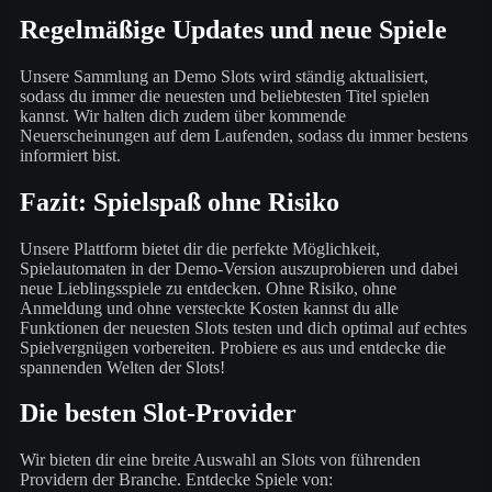
Regelmäßige Updates und neue Spiele
Unsere Sammlung an Demo Slots wird ständig aktualisiert,
sodass du immer die neuesten und beliebtesten Titel spielen
kannst. Wir halten dich zudem über kommende
Neuerscheinungen auf dem Laufenden, sodass du immer bestens
informiert bist.
Fazit: Spielspaß ohne Risiko
Unsere Plattform bietet dir die perfekte Möglichkeit,
Spielautomaten in der Demo-Version auszuprobieren und dabei
neue Lieblingsspiele zu entdecken. Ohne Risiko, ohne
Anmeldung und ohne versteckte Kosten kannst du alle
Funktionen der neuesten Slots testen und dich optimal auf echtes
Spielvergnügen vorbereiten. Probiere es aus und entdecke die
spannenden Welten der Slots!
Die besten Slot-Provider
Wir bieten dir eine breite Auswahl an Slots von führenden
Providern der Branche. Entdecke Spiele von: