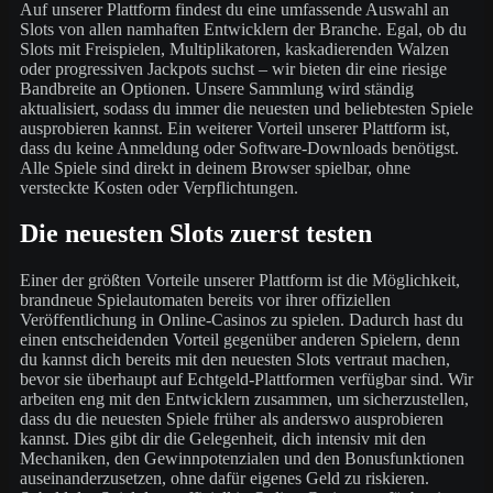
Auf unserer Plattform findest du eine umfassende Auswahl an
Slots von allen namhaften Entwicklern der Branche. Egal, ob du
Slots mit Freispielen, Multiplikatoren, kaskadierenden Walzen
oder progressiven Jackpots suchst – wir bieten dir eine riesige
Bandbreite an Optionen. Unsere Sammlung wird ständig
aktualisiert, sodass du immer die neuesten und beliebtesten Spiele
ausprobieren kannst. Ein weiterer Vorteil unserer Plattform ist,
dass du keine Anmeldung oder Software-Downloads benötigst.
Alle Spiele sind direkt in deinem Browser spielbar, ohne
versteckte Kosten oder Verpflichtungen.
Die neuesten Slots zuerst testen
Einer der größten Vorteile unserer Plattform ist die Möglichkeit,
brandneue Spielautomaten bereits vor ihrer offiziellen
Veröffentlichung in Online-Casinos zu spielen. Dadurch hast du
einen entscheidenden Vorteil gegenüber anderen Spielern, denn
du kannst dich bereits mit den neuesten Slots vertraut machen,
bevor sie überhaupt auf Echtgeld-Plattformen verfügbar sind. Wir
arbeiten eng mit den Entwicklern zusammen, um sicherzustellen,
dass du die neuesten Spiele früher als anderswo ausprobieren
kannst. Dies gibt dir die Gelegenheit, dich intensiv mit den
Mechaniken, den Gewinnpotenzialen und den Bonusfunktionen
auseinanderzusetzen, ohne dafür eigenes Geld zu riskieren.