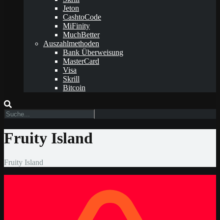
Jeton
CashtoCode
MiFinity
MuchBetter
Auszahlmethoden
Bank Überweisung
MasterCard
Visa
Skrill
Bitcoin
Fruity Island
Fruity Island