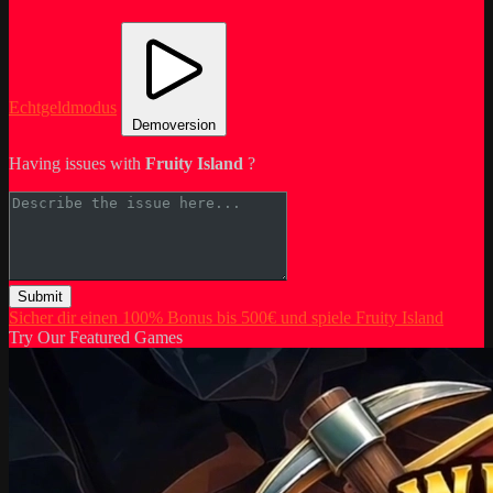
Echtgeldmodus
Demoversion
Having issues with
Fruity Island
?
Submit
Sicher dir einen 100% Bonus bis 500€ und spiele Fruity Island
Try Our Featured Games