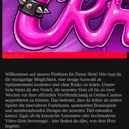
Demo Spiel
Willkommen auf unserer Plattform für Demo Slots! Hier hast du
die einzigartige Möglichkeit, eine riesige Auswahl an
Spielautomaten kostenlos und ohne Risiko zu testen. Unsere
Seite bietet dir den Vorteil, die neuesten Slots oft bis zu zwei
Wochen vor ihrer offiziellen Veröffentlichung in Online-Casinos
ausprobieren zu können. Das bedeutet, dass du früher als andere
Spieler die innovativen Funktionen, spannenden Bonusspiele
und atemberaubenden Designs der neuesten Titel erkunden
kannst. Egal, ob du klassische Automaten oder hochmoderne
Video-Slots bevorzugst – hier findest du alles, was dein Herz
begehrt.