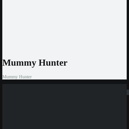
Jeton
CashtoCode
MiFinity
MuchBetter
Auszahlmethoden
Bank Überweisung
MasterCard
Visa
Skrill
Bitcoin
Mummy Hunter
Mummy Hunter
Suchen
Neue Casinos