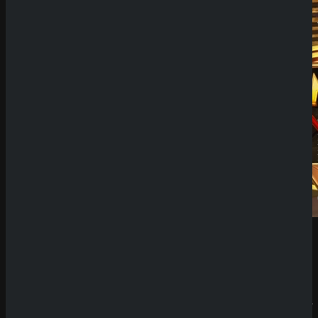
Neueste
Beiträge
SpinEmpir
e Casino