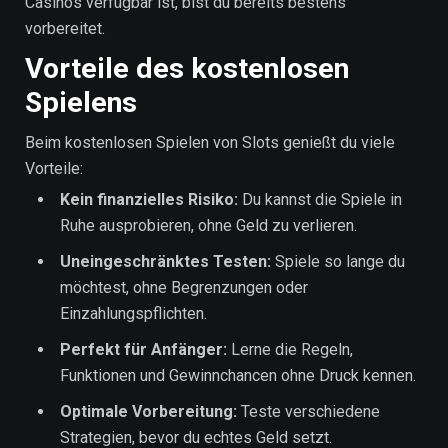
Casinos verfügbar ist, bist du bereits bestens
vorbereitet.
Vorteile des kostenlosen
Spielens
Beim kostenlosen Spielen von Slots genießt du viele
Vorteile:
Kein finanzielles Risiko:
Du kannst die Spiele in
Ruhe ausprobieren, ohne Geld zu verlieren.
Uneingeschränktes Testen:
Spiele so lange du
möchtest, ohne Begrenzungen oder
Einzahlungspflichten.
Perfekt für Anfänger:
Lerne die Regeln,
Funktionen und Gewinnchancen ohne Druck kennen.
Optimale Vorbereitung:
Teste verschiedene
Strategien, bevor du echtes Geld setzt.