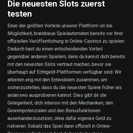
Die neuesten Slots zuerst
testen
Einer der größten Vorteile unserer Plattform ist die
Möglichkeit, brandneue Spielautomaten bereits vor ihrer
offiziellen Veröffentlichung in Online-Casinos zu spielen.
Dadurch hast du einen entscheidenden Vorteil
gegenüber anderen Spielern, denn du kannst dich bereits
mit den neuesten Slots vertraut machen, bevor sie
überhaupt auf Echtgeld-Plattformen verfügbar sind. Wir
arbeiten eng mit den Entwicklern zusammen, um
sicherzustellen, dass du die neuesten Spiele früher als
anderswo ausprobieren kannst. Dies gibt dir die
Gelegenheit, dich intensiv mit den Mechaniken, den
Gewinnpotenzialen und den Bonusfunktionen
auseinanderzusetzen, ohne dafür eigenes Geld zu
riskieren. Sobald das Spiel dann offiziell in Online-