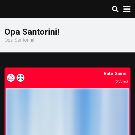
Opa Santorini!
Opa Santorini!
Rate Game
(
0
Votes)