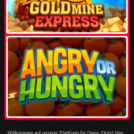
Willkommen auf unserer Plattform für Demo Slots! Hier