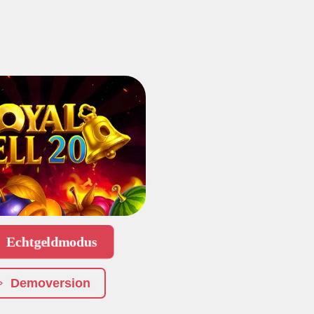
Echtgeldmodus
Demoversion