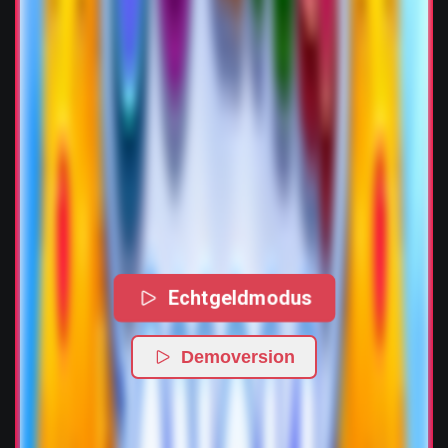
Echtgeldmodus
Demoversion