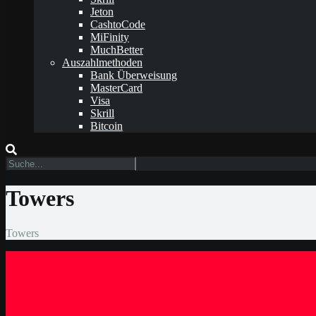
Jeton
CashtoCode
MiFinity
MuchBetter
Auszahlmethoden
Bank Überweisung
MasterCard
Visa
Skrill
Bitcoin
Towers
Towers