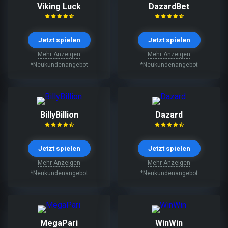
Viking Luck
DazardBet
Jetzt spielen
Jetzt spielen
Mehr Anzeigen
Mehr Anzeigen
*Neukundenangebot
*Neukundenangebot
BillyBillion
Dazard
Jetzt spielen
Jetzt spielen
Mehr Anzeigen
Mehr Anzeigen
*Neukundenangebot
*Neukundenangebot
MegaPari
WinWin