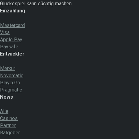
Glücksspiel kann süchtig machen.
Einzahlung
Mastercard
Visa
Apple Pay
Paysafe
Entwickler
Merkur
Novomatic
Play'n Go
Pragmatic
News
Alle
Casinos
Partner
Ratgeber