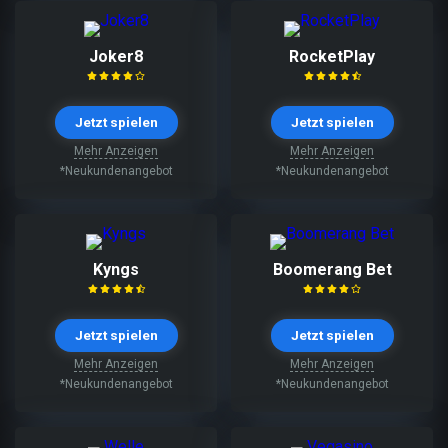
Joker8
RocketPlay
Jetzt spielen
Jetzt spielen
Mehr Anzeigen
Mehr Anzeigen
*Neukundenangebot
*Neukundenangebot
Kyngs
Boomerang Bet
Jetzt spielen
Jetzt spielen
Mehr Anzeigen
Mehr Anzeigen
*Neukundenangebot
*Neukundenangebot