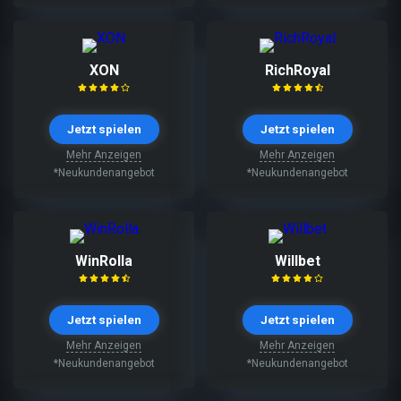
XON
RichRoyal
Jetzt spielen
Jetzt spielen
Mehr Anzeigen
Mehr Anzeigen
*Neukundenangebot
*Neukundenangebot
WinRolla
Willbet
Jetzt spielen
Jetzt spielen
Mehr Anzeigen
Mehr Anzeigen
*Neukundenangebot
*Neukundenangebot