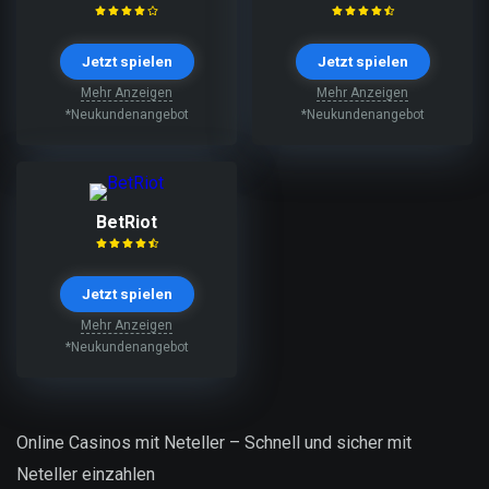
Jetzt spielen
Jetzt spielen
Mehr Anzeigen
Mehr Anzeigen
*Neukundenangebot
*Neukundenangebot
BetRiot
Jetzt spielen
Mehr Anzeigen
*Neukundenangebot
Online Casinos mit Neteller – Schnell und sicher mit
Neteller einzahlen