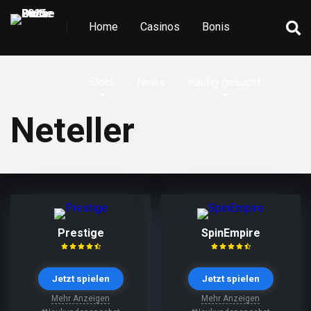
Home
Casinos
Bonis
Slots
News
Häufig gesucht
Neteller
Prestige
SpinEmpire
Jetzt spielen
Jetzt spielen
Mehr Anzeigen
Mehr Anzeigen