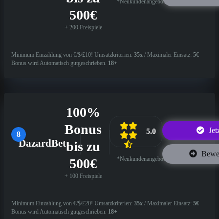
*Neukundenangebot
500€
+ 200 Freispiele
Minimum Einzahlung von €/$/£10! Umsatzkriterien:
35x
/ Maximaler Einsatz:
5€
Bonus wird Automatisch gutgeschrieben.
18+
100%
Bonus
Jetz
5.0
8
DazardBet
bis zu
Bewer
*Neukundenangebot
500€
+ 100 Freispiele
Minimum Einzahlung von €/$/£20! Umsatzkriterien:
35x
/ Maximaler Einsatz:
5€
Bonus wird Automatisch gutgeschrieben.
18+