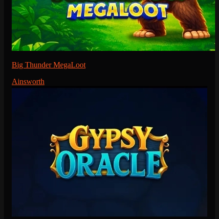
Big Thunder MegaLoot
Ainsworth