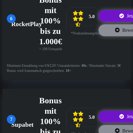
mit
Jetz
5.0
6
100%
RocketPlay
bis zu
Bewer
*Neukundenangebot
1.000€
+ 100 Freispiele
Minimum Einzahlung von €/$/£20! Umsatzkriterien:
40x
/ Maximaler Einsatz:
5€
Bonus wird Automatisch gutgeschrieben.
18+
Bonus
mit
Jetz
5.0
7
100%
Supabet
bis zu
Bewer