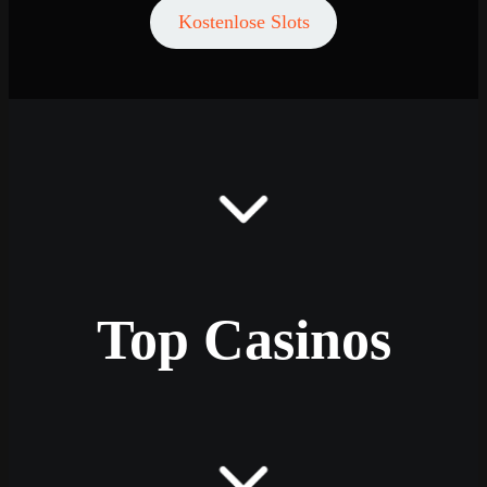
Kostenlose Slots
Top Casinos