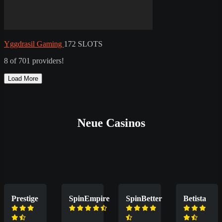
Yggdrasil Gaming
172 SLOTS
8
of
701
providers!
Load More
Neue Casinos
Prestige
SpinEmpire
SpinBetter
Betista