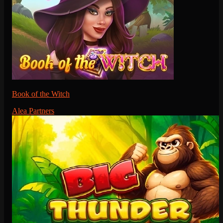
Book of the Witch
Alea Partners