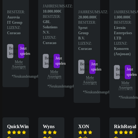
JAHRESUMSATZ:
10.000.000€
BESITZER:
JAHRESUMSATZ:
JAHRESUMSA
BESITZER:
Aurevia
20.000.000€
1.000.000€
GBL
IT Group
BESITZER:
BESITZER:
Solutions
LIZENZ:
Sprut
Liernin
N.V.
Curacao
Group
Enterprises
LIZENZ:
B.V.
LTD
Curacao
LIZENZ:
LIZENZ:
Bewertung
Jetzt
Curacao
Komoren
lesen
spielen
(Anjouan)
Bewertung
Jetzt
Mehr
lesen
spielen
Bewertung
Jetzt
Anzeigen
lesen
spielen
Bewertung
Jetzt
Mehr
lesen
spielen
*Neukundenangebot
Anzeigen
Mehr
Anzeigen
Mehr
*Neukundenangebot
Anzeigen
*Neukundenangebot
*Neukundena
QuickWin
Wyns
XON
RichRoyal