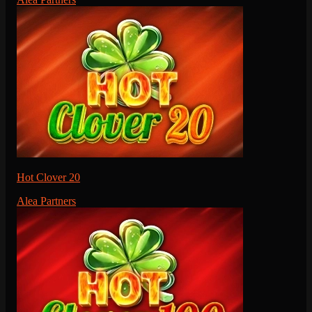
Hot Clover 20
Alea Partners