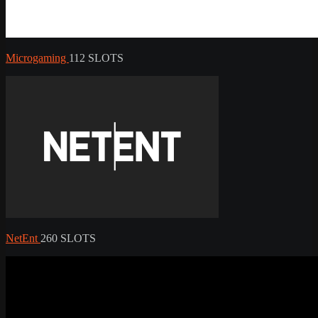
Microgaming
112 SLOTS
NetEnt
260 SLOTS