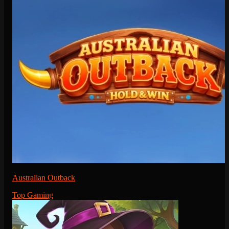
Australian Outback
Top Gaming