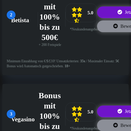
mit
Jetz
5.0
2
100%
Betista
bis zu
Bewer
*Neukundenangebot
500€
+ 200 Freispiele
Minimum Einzahlung von €/$/£10! Umsatzkriterien:
35x
/ Maximaler Einsatz:
5€
Bonus wird Automatisch gutgeschrieben.
18+
Bonus
mit
Jetz
5.0
3
100%
Vegasino
bis zu
Bewer
*Neukundenangebot