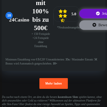
mit
100%
Jetz
5.0
10
bis zu
24Casino
Bewer
500€
*Neukundenangebot
+ 150 Freispiele
+24 Freispiele
ohne
Einzahlung
Minimum Einzahlung von €/$/£20! Umsatzkriterien:
35x
/ Maximaler Einsatz:
5€
Bonus wird Automatisch gutgeschrieben.
18+
Mehr laden
Du suchst nach einem Ort, an dem du die besten
kostenlosen Slots
spielen kannst, ohne
dich anzumelden oder Geld zu riskieren? Willkommen auf der ultimativen Plattform für
alle Slot-Fans! Hier findest du eine riesige Auswahl an Spielen, Tipps und spannenden