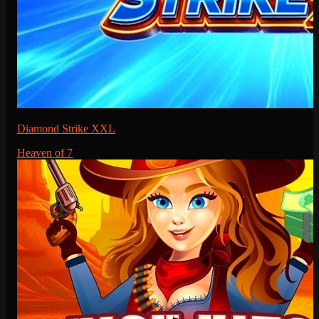
Diamond Strike XXL
Heaven of 7