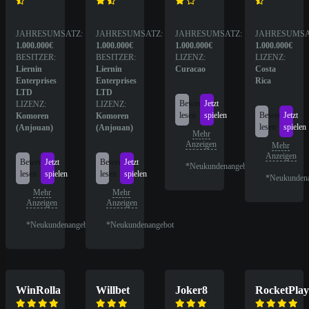
JAHRESUMSATZ:
JAHRESUMSATZ:
JAHRESUMSATZ:
JAHRESUMSA
1.000.000€
1.000.000€
1.000.000€
1.000.000€
BESITZER:
BESITZER:
LIZENZ:
LIZENZ:
Liernin
Liernin
Curacao
Costa
Enterprises
Enterprises
Rica
LTD
LTD
Bewertung
Jetzt
LIZENZ:
LIZENZ:
lesen
spielen
Bewertung
Jetzt
Komoren
Komoren
lesen
spielen
(Anjouan)
(Anjouan)
Mehr
Anzeigen
Mehr
Anzeigen
Bewertung
Jetzt
Bewertung
Jetzt
*Neukundenangebot
lesen
spielen
lesen
spielen
*Neukundena
Mehr
Mehr
Anzeigen
Anzeigen
*Neukundenangebot
*Neukundenangebot
WinRolla
Willbet
Joker8
RocketPlay