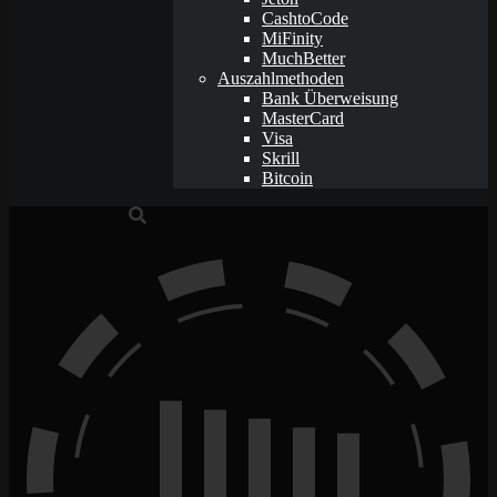
CashtoCode
MiFinity
MuchBetter
Auszahlmethoden
Bank Überweisung
MasterCard
Visa
Skrill
Bitcoin