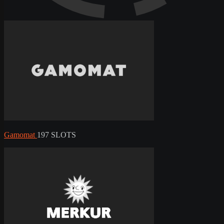
Gamomat
197 SLOTS