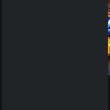
Neueste
Beiträge
SpinEmpir
e Casino