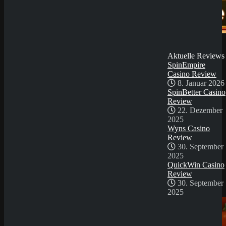
30. September
2025
QuickWin Casino
Review
30. September
Demo Spiel
2025
Aktuelle Reviews
SpinEmpire
Casino Review
8. Januar 2026
SpinBetter Casino
Review
22. Dezember
2025
Wyns Casino
Review
30. September
2025
QuickWin Casino
Review
30. September
2025
Demo Spiel