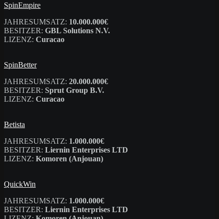
SpinEmpire
JAHRESUMSATZ:
10.000.000€
BESITZER:
GBL Solutions N.V.
LIZENZ:
Curacao
SpinBetter
JAHRESUMSATZ:
20.000.000€
BESITZER:
Sprut Group B.V.
LIZENZ:
Curacao
Betista
JAHRESUMSATZ:
1.000.000€
BESITZER:
Liernin Enterprises LTD
LIZENZ:
Komoren (Anjouan)
QuickWin
JAHRESUMSATZ:
1.000.000€
BESITZER:
Liernin Enterprises LTD
LIZENZ:
Komoren (Anjouan)