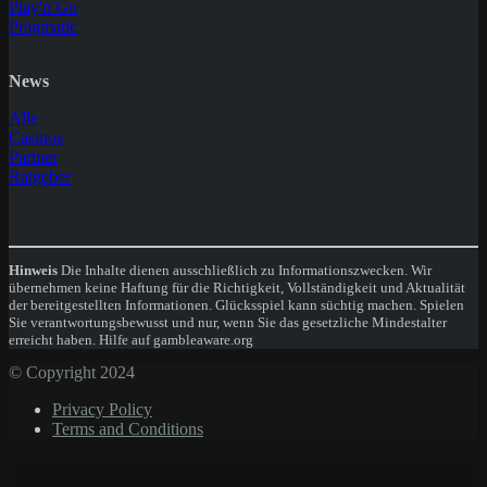
Play'n Go
Pragmatic
News
Alle
Casinos
Partner
Ratgeber
Hinweis
Die Inhalte dienen ausschließlich zu Informationszwecken. Wir
übernehmen keine Haftung für die Richtigkeit, Vollständigkeit und Aktualität
der bereitgestellten Informationen. Glücksspiel kann süchtig machen. Spielen
Sie verantwortungsbewusst und nur, wenn Sie das gesetzliche Mindestalter
erreicht haben. Hilfe auf gambleaware.org
© Copyright 2024
Privacy Policy
Terms and Conditions