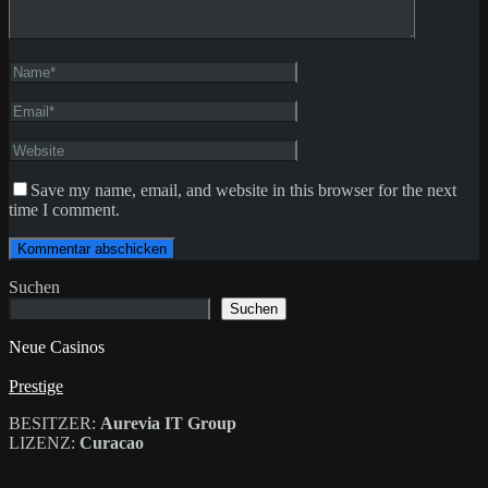
Save my name, email, and website in this browser for the next
time I comment.
Suchen
Suchen
Neue Casinos
Prestige
BESITZER:
Aurevia IT Group
LIZENZ:
Curacao