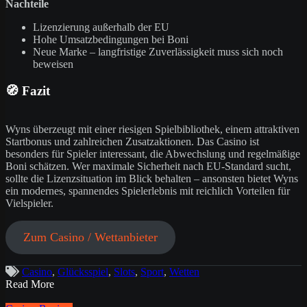
Nachteile
Lizenzierung außerhalb der EU
Hohe Umsatzbedingungen bei Boni
Neue Marke – langfristige Zuverlässigkeit muss sich noch
beweisen
🧭
Fazit
Wyns überzeugt mit einer riesigen Spielbibliothek, einem attraktiven
Startbonus und zahlreichen Zusatzaktionen. Das Casino ist
besonders für Spieler interessant, die Abwechslung und regelmäßige
Boni schätzen. Wer maximale Sicherheit nach EU-Standard sucht,
sollte die Lizenzsituation im Blick behalten – ansonsten bietet Wyns
ein modernes, spannendes Spielerlebnis mit reichlich Vorteilen für
Vielspieler.
Zum Casino / Wettanbieter
Casino
,
Glücksspiel
,
Slots
,
Sport
,
Wetten
Read More