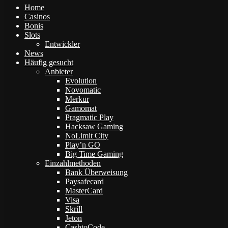
Home
Casinos
Bonis
Slots
Entwickler
News
Häufig gesucht
Anbieter
Evolution
Novomatic
Merkur
Gamomat
Pragmatic Play
Hacksaw Gaming
NoLimit City
Play’n GO
Big Time Gaming
Einzahlmethoden
Bank Überweisung
Paysafecard
MasterCard
Visa
Skrill
Jeton
CashtoCode