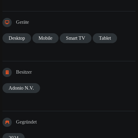
Geräte
Desktop
Mobile
Smart TV
Tablet
Besitzer
Adonio N.V.
Gegründet
2024