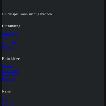
Glücksspiel kann süchtig machen.
Einzahlung
Mastercard
Visa
Apple Pay
Paysafe
Entwickler
Merkur
Novomatic
Play'n Go
Pragmatic
News
Alle
Casinos