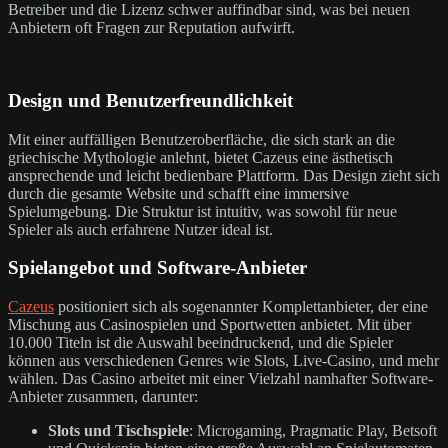
Betreiber und die Lizenz schwer auffindbar sind, was bei neuen
Anbietern oft Fragen zur Reputation aufwirft.
Design und Benutzerfreundlichkeit
Mit einer auffälligen Benutzeroberfläche, die sich stark an die
griechische Mythologie anlehnt, bietet Cazeus eine ästhetisch
ansprechende und leicht bedienbare Plattform. Das Design zieht sich
durch die gesamte Website und schafft eine immersive
Spielumgebung. Die Struktur ist intuitiv, was sowohl für neue
Spieler als auch erfahrene Nutzer ideal ist.
Spielangebot und Software-Anbieter
Cazeus
positioniert sich als sogenannter Komplettanbieter, der eine
Mischung aus Casinospielen und Sportwetten anbietet. Mit über
10.000 Titeln ist die Auswahl beeindruckend, und die Spieler
können aus verschiedenen Genres wie Slots, Live-Casino, und mehr
wählen. Das Casino arbeitet mit einer Vielzahl namhafter Software-
Anbieter zusammen, darunter:
Slots und Tischspiele
: Microgaming, Pragmatic Play, Betsoft