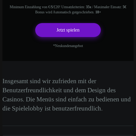
Minimum Einzahlung von €/$/£20! Umsatzkriterien:
35x
/ Maximaler Einsatz:
5€
Bonus wird Automatisch gutgeschrieben.
18+
Jetzt spielen
*Neukundenangebot
Insgesamt sind wir zufrieden mit der
Benutzerfreundlichkeit und dem Design des
Casinos. Die Menüs sind einfach zu bedienen und
die Spielelobby ist benutzerfreundlich.