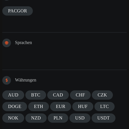
PACGOR
Sprachen
Währungen
AUD
BTC
CAD
CHF
CZK
DOGE
ETH
EUR
HUF
LTC
NOK
NZD
PLN
USD
USDT