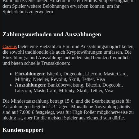
Boni und Events bietet. Außerdem ist ein Bonus-Shop verfügbar, in
dem Spieler weitere Belohnungen erwerben können, um ihr
Spielerlebnis zu erweitern.
Zahlungsmethoden und Auszahlungen
Cazeus
bietet eine Vielzahl an Ein- und Auszahlungsmöglichkeiten,
die sowohl traditionelle als auch Kryptowährungen umfassen. Die
Einzahlungs- und Auszahlungsmethoden sind benutzerfreundlich
und bieten schnelle Transaktionen:
Einzahlungen
: Bitcoin, Dogecoin, Litecoin, MasterCard,
Mifinity, Neteller, Revolut, Skrill, Tether, Visa
Auszahlungen
: Banküberweisung, Bitcoin, Dogecoin,
Litecoin, MasterCard, Mifinity, Skrill, Tether, Visa
Die Mindestauszahlung beträgt 15 €, und die Bearbeitungszeit für
Auszahlungen liegt bei 1-3 Tagen. Monatliche Auszahlungslimits
sind auf 7.000 € festgelegt, was für High-Roller möglicherweise zu
niedrig ist, aber für die meisten Spieler ausreichend sein dürfte.
Kundensupport