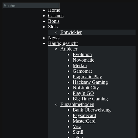
Home
Casinos
Bonis
Slots
Entwickler
News
Häufig gesucht
Anbieter
Evolution
Novomatic
Merkur
Gamomat
Pragmatic Play
Hacksaw Gaming
NoLimit City
Play’n GO
Big Time Gaming
Einzahlmethoden
Bank Überweisung
Paysafecard
MasterCard
Visa
Skrill
Jeton