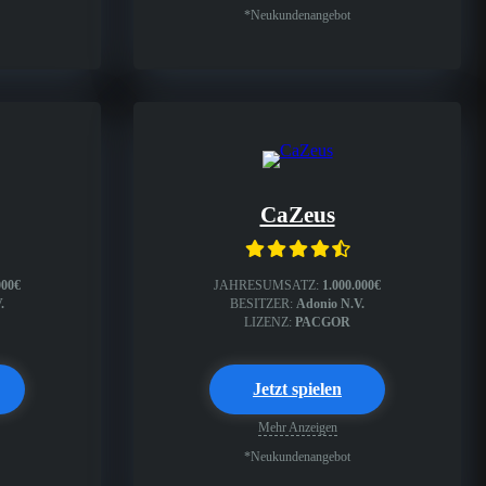
*Neukundenangebot
CaZeus
000€
JAHRESUMSATZ:
1.000.000€
.
BESITZER:
Adonio N.V.
LIZENZ:
PACGOR
Jetzt spielen
Mehr Anzeigen
*Neukundenangebot