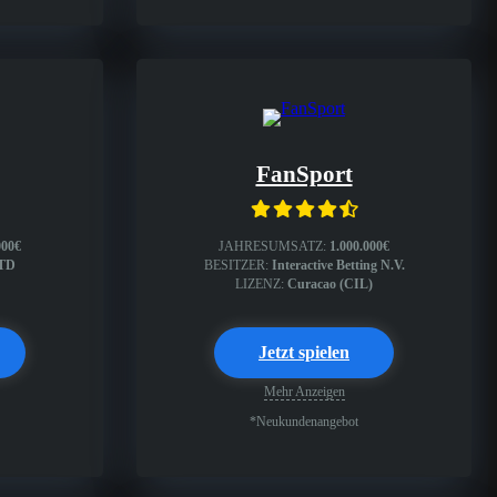
FanSport
000€
JAHRESUMSATZ:
1.000.000€
LTD
BESITZER:
Interactive Betting N.V.
LIZENZ:
Curacao (CIL)
Jetzt spielen
Mehr Anzeigen
*Neukundenangebot