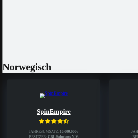
Aus
Norwegisch
SpinEmpire
JAHRESUMSATZ:
10.000.000€
JA
BESITZER:
GBL Solutions N.V.
BE