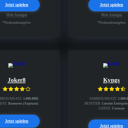
Jetzt spielen
Jetzt spielen
Mehr Anzeigen
Mehr Anzeigen
*Neukundenangebot
*Neukundenangebot
Joker8
Kyngs
HRESUMSATZ:
1.000.000€
JAHRESUMSATZ:
1.000.
ZENZ:
Komoren (Anjouan)
BESITZER:
Liernin Enterpri
LIZENZ:
Curacao
Jetzt spielen
Jetzt spielen