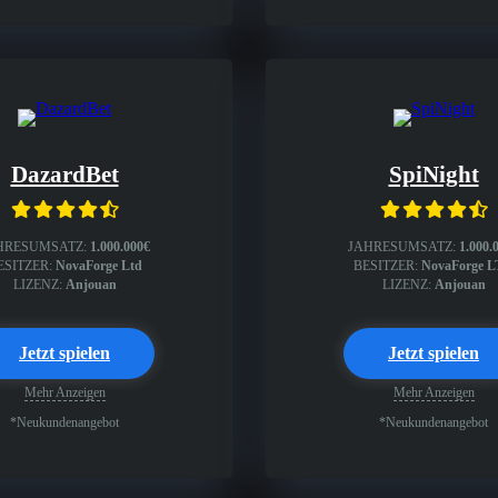
DazardBet
SpiNight
HRESUMSATZ:
1.000.000€
JAHRESUMSATZ:
1.000.
ESITZER:
NovaForge Ltd
BESITZER:
NovaForge 
LIZENZ:
Anjouan
LIZENZ:
Anjouan
Jetzt spielen
Jetzt spielen
Mehr Anzeigen
Mehr Anzeigen
*Neukundenangebot
*Neukundenangebot