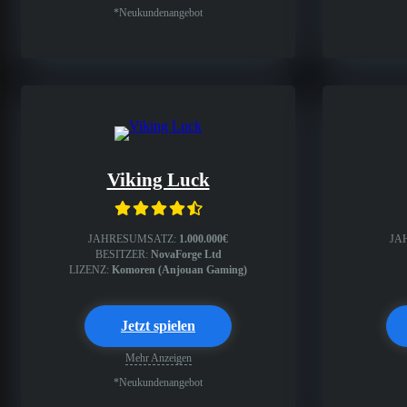
*Neukundenangebot
Viking Luck
JAHRESUMSATZ:
1.000.000€
JA
BESITZER:
NovaForge Ltd
LIZENZ:
Komoren (Anjouan Gaming)
Jetzt spielen
Mehr Anzeigen
*Neukundenangebot