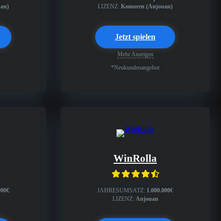
an)
LIZENZ:
Komoren (Anjouan)
Jetzt spielen
Mehr Anzeigen
*Neukundenangebot
WinRolla
000€
JAHRESUMSATZ:
1.000.000€
LIZENZ:
Anjouan