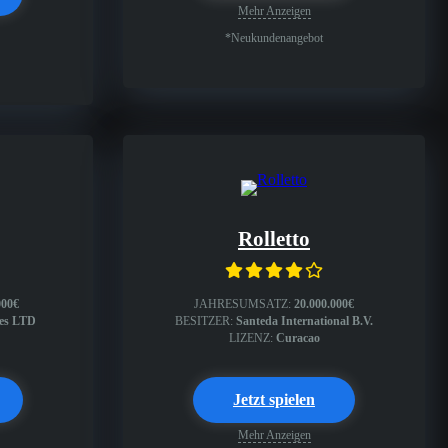
Mehr Anzeigen
*Neukundenangebot
Rolletto
000€
JAHRESUMSATZ:
20.000.000€
ses LTD
BESITZER:
Santeda International B.V.
LIZENZ:
Curacao
Jetzt spielen
Mehr Anzeigen