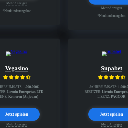
Mehr Anzeigen
Mehr Anzeigen
*Neukundenangebot
*Neukundenangebot
Vegasino
Supabet
HRESUMSATZ:
1.000.000€
JAHRESUMSATZ:
1.000.
ZER:
Liernin Enterprises LTD
BESITZER:
Liernin Enterpri
ZENZ:
Komoren (Anjouan)
LIZENZ:
PAGCOR
Jetzt spielen
Jetzt spielen
Mehr Anzeigen
Mehr Anzeigen