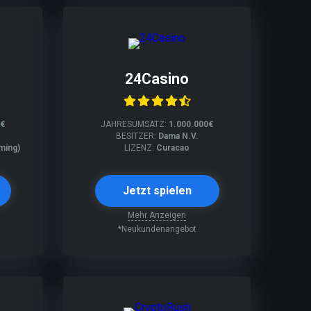
24Casino
0€
JAHRESUMSATZ:
1.000.000€
BESITZER:
Dama N.V.
ming)
LIZENZ:
Curacao
Jetzt spielen
Mehr Anzeigen
*Neukundenangebot