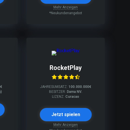
Mehr Anzeigen
*Neukundenangebot
RocketPlay
0€
JAHRESUMSATZ:
100.000.000€
)
BESITZER:
Dama NV.
LIZENZ:
Curacao
Jetzt spielen
Mehr Anzeigen