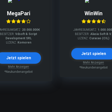
MegaPari
WinWin
AHRESUMSATZ:
20.000.000€
JAHRESUMSATZ:
1.000.00
BESITZER:
Vdsoft & Script
BESITZER:
Alasia Soft B.V.
Development SRL
LIZENZ:
Curacao (CIL)
LIZENZ:
Komoren
Jetzt spielen
Jetzt spielen
Mehr Anzeigen
Mehr Anzeigen
*Neukundenangebot
*Neukundenangebot