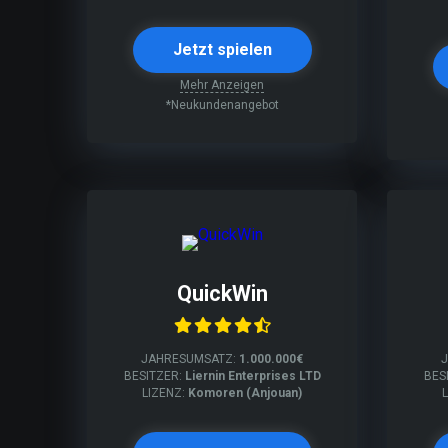
Jetzt spielen
Mehr Anzeigen
*Neukundenangebot
QuickWin
JAHRESUMSATZ:
1.000.000€
BESITZER:
Liernin Enterprises LTD
BES
LIZENZ:
Komoren (Anjouan)