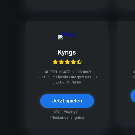
Kyngs
JAHRESUMSATZ:
1.000.000€
BESITZER:
Liernin Enterprises LTD
LIZENZ:
Curacao
Jetzt spielen
Mehr Anzeigen
*Neukundenangebot