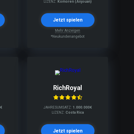
LIZENZ:
Komoren (Anjouan)
Jetzt spielen
Mehr Anzeigen
*Neukundenangebot
RichRoyal
0€
JAHRESUMSATZ:
1.000.000€
LIZENZ:
Costa Rica
Jetzt spielen