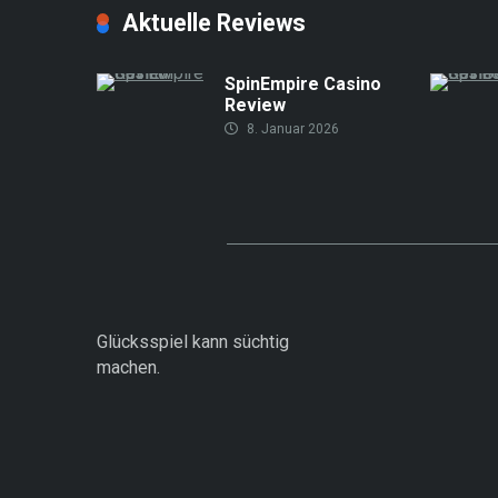
Aktuelle Reviews
SpinEmpire Casino
Review
8. Januar 2026
Glücksspiel kann süchtig
machen.