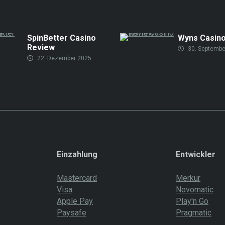
SpinBetter Casino
Wyns Casin
Review
30. Septembe
22. Dezember 2025
Einzahlung
Entwickler
Mastercard
Merkur
Visa
Novomatic
Apple Pay
Play'n Go
Paysafe
Pragmatic