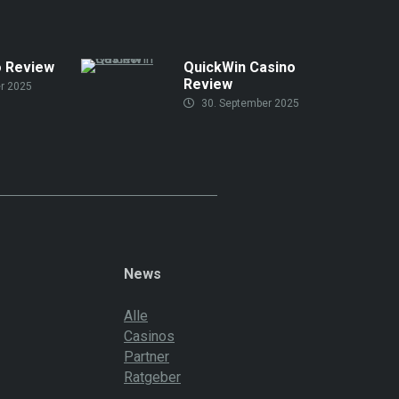
o Review
QuickWin Casino
Review
r 2025
30. September 2025
News
Alle
Casinos
Partner
Ratgeber