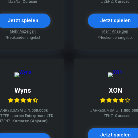
LIZENZ:
Curacao
LIZENZ:
Curacao
Jetzt spielen
Jetzt spielen
Mehr Anzeigen
Mehr Anzeigen
*Neukundenangebot
*Neukundenangebot
Wyns
XON
JAHRESUMSATZ:
1.000.000€
JAHRESUMSATZ:
1.000.00
ITZER:
Liernin Enterprises LTD
LIZENZ:
Curacao
LIZENZ:
Komoren (Anjouan)
Jetzt spielen