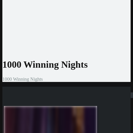
Jeton
CashtoCode
MiFinity
MuchBetter
Auszahlmethoden
Bank Überweisung
MasterCard
Visa
Skrill
Bitcoin
1000 Winning Nights
1000 Winning Nights
Suchen
Rate Game
(
0
Votes)
Neue Casinos