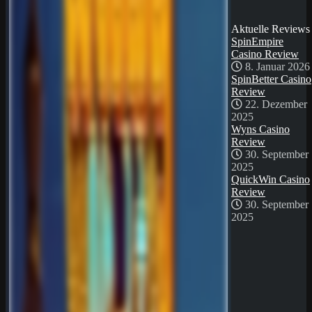
30. September
2025
Aktuelle Reviews
SpinEmpire
Casino Review
8. Januar 2026
SpinBetter Casino
Review
22. Dezember
2025
Wyns Casino
Review
30. September
2025
QuickWin Casino
Review
30. September
2025