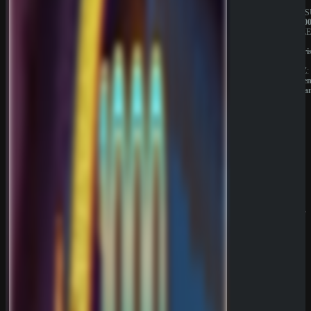
JAHRESUMSATZ:
JAHRES
1.000.000€
1.000.00
BESITZER:
BESITZE
Liernin
Liernin
Enterprises
Enterpri
LTD
LTD
LIZENZ:
LIZENZ:
Komoren
Komore
(Anjouan)
(Anjoua
Neueste
Beiträge
SpinEmpir
e Casino
Review
SpinBetter
Casino
Review
Wyns
Casino