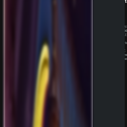
SpinBetter
Betist
JAHRESUMSATZ:
JAHRES
20.000.000€
1.000.00
BESITZER:
BESITZE
Sprut
Liernin
Group
Enterpri
B.V.
LTD
LIZENZ:
LIZENZ:
Curacao
Komore
(Anjoua
QuickWin
Wyns