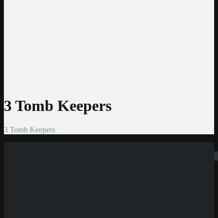
Jeton
CashtoCode
MiFinity
MuchBetter
Auszahlmethoden
Bank Überweisung
MasterCard
Visa
Skrill
Bitcoin
3 Tomb Keepers
3 Tomb Keepers
Suchen
Neue Casinos