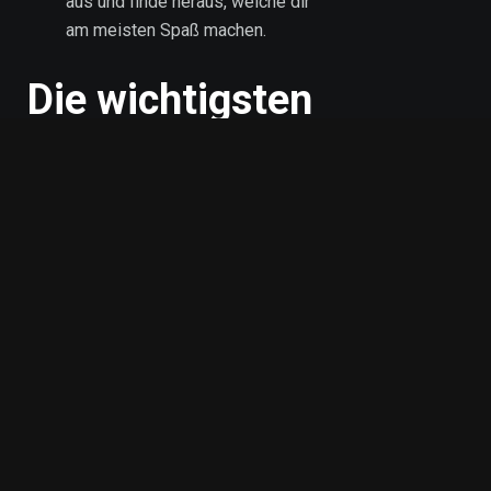
aus und finde heraus, welche dir
am meisten Spaß machen.
Die wichtigsten
Features von
Demo Slots
Moderne Spielautomaten haben eine
Vielzahl von Funktionen, die das
Spielerlebnis noch spannender machen.
Hier sind einige der wichtigsten
Features, die du in den Demo-Versionen
testen kannst:
Freispiele
Freispiele sind eines der beliebtesten