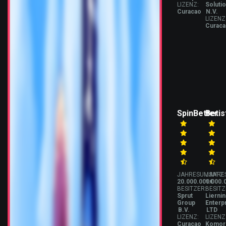
LIZENZ:
Soluti
Curacao
N.V.
LIZENZ
Curac
SpinBetter
Betis
JAHRESUMSATZ:
JAHRE
20.000.000€
1.000.
BESITZER:
BESITZ
Sprut
Liernin
Group
Enterp
B.V.
LTD
LIZENZ:
LIZENZ
Curacao
Komor