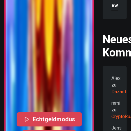
ew
Neue
Komm
Alex
zu
Dazard
rami
zu
CryptoRu
Echtgeldmodus
Jens