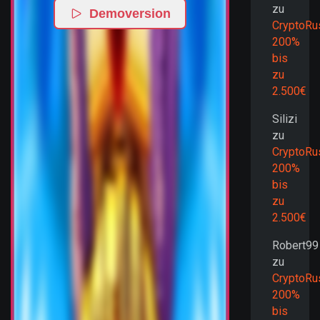
zu
Demoversion
CryptoRu
200%
bis
zu
2.500€
Silizi
zu
CryptoRu
200%
bis
zu
2.500€
Robert99
zu
CryptoRu
200%
bis