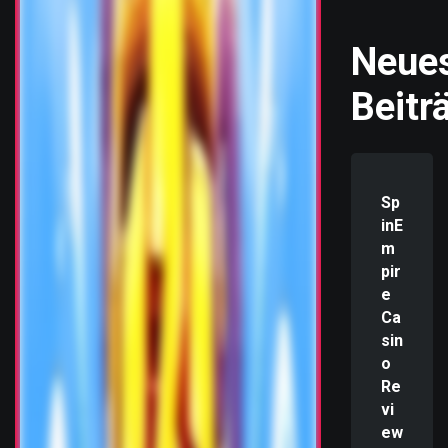
Neue
Beitr
Sp
inE
m
pir
e
Ca
sin
o
Re
vi
ew