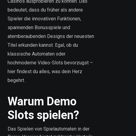
Casinos ausprobieren zu können. Das
bedeutet, dass du früher als andere
Spieler die innovativen Funktionen,
spannenden Bonusspiele und
atemberaubenden Designs der neuesten
Titel erkunden kannst. Egal, ob du
klassische Automaten oder
hochmoderne Video-Slots bevorzugst –
hier findest du alles, was dein Herz
begehrt.
Warum Demo
Slots spielen?
Das Spielen von Spielautomaten in der