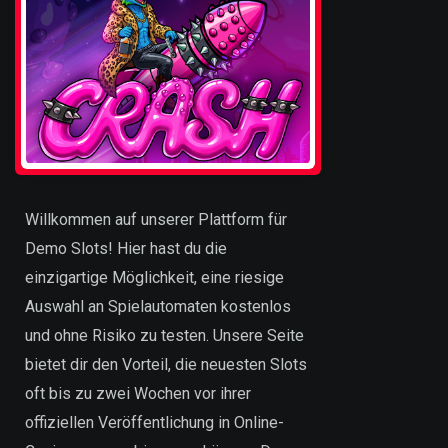
Willkommen auf unserer Plattform für
Demo Slots! Hier hast du die
einzigartige Möglichkeit, eine riesige
Auswahl an Spielautomaten kostenlos
und ohne Risiko zu testen. Unsere Seite
bietet dir den Vorteil, die neuesten Slots
oft bis zu zwei Wochen vor ihrer
offiziellen Veröffentlichung in Online-