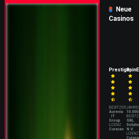
Neue
Casinos
Prestige
Spin
BESITZER:
JAHRE
Aurevia
10.000
IT
BESITZ
Group
GBL
LIZENZ:
Soluti
Curacao
N.V.
LIZENZ
Curac