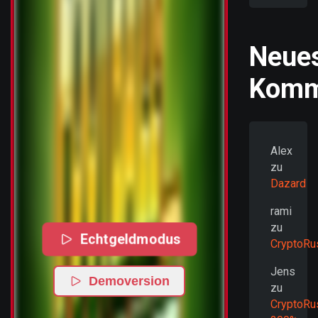
Neue
Komm
Alex
zu
Dazard
rami
zu
Echtgeldmodus
CryptoRu
Jens
Demoversion
zu
CryptoRu