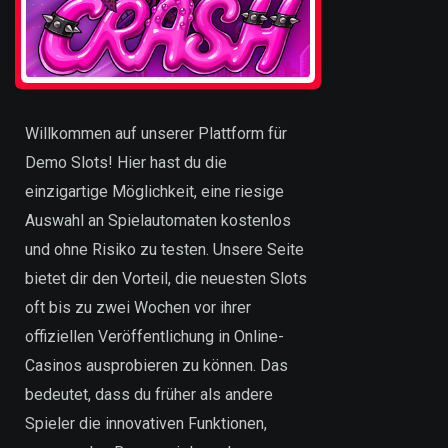
Willkommen auf unserer Plattform für
Demo Slots! Hier hast du die
einzigartige Möglichkeit, eine riesige
Auswahl an Spielautomaten kostenlos
und ohne Risiko zu testen. Unsere Seite
bietet dir den Vorteil, die neuesten Slots
oft bis zu zwei Wochen vor ihrer
offiziellen Veröffentlichung in Online-
Casinos ausprobieren zu können. Das
bedeutet, dass du früher als andere
Spieler die innovativen Funktionen,