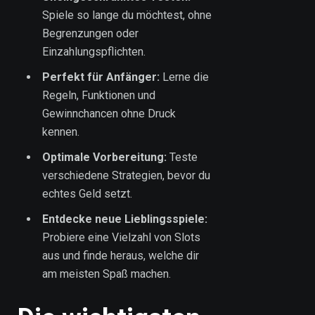
Spiele so lange du möchtest, ohne
Begrenzungen oder
Einzahlungspflichten.
Perfekt für Anfänger:
Lerne die
Regeln, Funktionen und
Gewinnchancen ohne Druck
kennen.
Optimale Vorbereitung:
Teste
verschiedene Strategien, bevor du
echtes Geld setzt.
Entdecke neue Lieblingsspiele:
Probiere eine Vielzahl von Slots
aus und finde heraus, welche dir
am meisten Spaß machen.