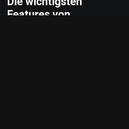
Die wichtigsten
Features von
Demo Slots
Moderne Spielautomaten haben eine
Vielzahl von Funktionen, die das
Spielerlebnis noch spannender machen.
Hier sind einige der wichtigsten
Features, die du in den Demo-Versionen
testen kannst:
Freispiele
Freispiele sind eines der beliebtesten
Features in modernen Slots. In vielen
Spielen kannst du durch bestimmte
Symbole oder Kombinationen eine