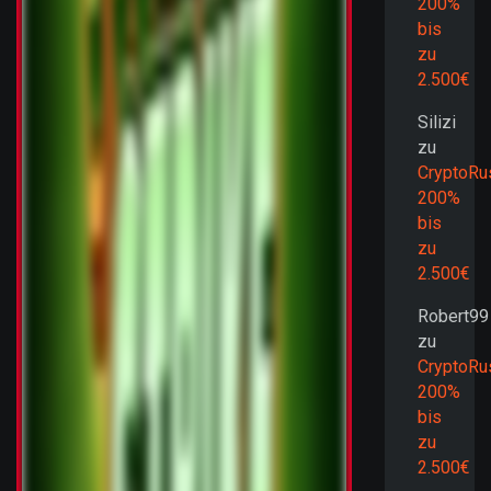
200%
bis
zu
2.500€
Silizi
zu
CryptoRu
200%
bis
zu
2.500€
Robert99
zu
CryptoRu
200%
bis
zu
2.500€