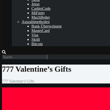
Jeton
CashtoCode
MiFinity
MuchBetter
Auszahlmethoden
Bank Überweisung
MasterCard
Visa
Skrill
Bitcoin
777 Valentine’s Gifts
777 Valentine’s Gifts