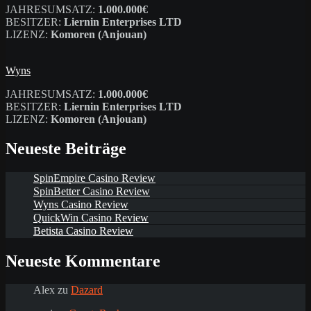
JAHRESUMSATZ:
1.000.000€
BESITZER:
Liernin Enterprises LTD
LIZENZ:
Komoren (Anjouan)
Wyns
JAHRESUMSATZ:
1.000.000€
BESITZER:
Liernin Enterprises LTD
LIZENZ:
Komoren (Anjouan)
Neueste Beiträge
SpinEmpire Casino Review
SpinBetter Casino Review
Wyns Casino Review
QuickWin Casino Review
Betista Casino Review
Neueste Kommentare
Alex
zu
Dazard