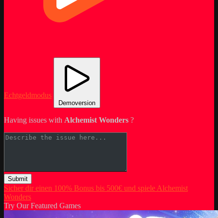
Echtgeldmodus
Demoversion
Having issues with
Alchemist Wonders
?
Submit
Sicher dir einen 100% Bonus bis 500€ und spiele Alchemist
Wonders
Try Our Featured Games