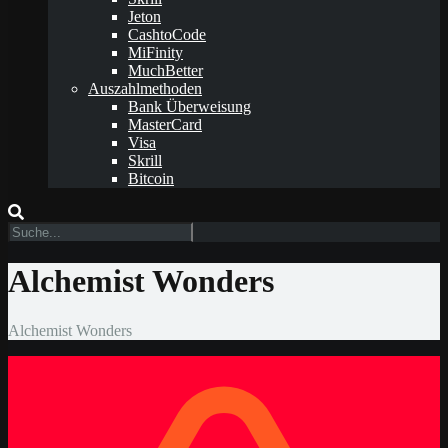
Jeton
CashtoCode
MiFinity
MuchBetter
Auszahlmethoden
Bank Überweisung
MasterCard
Visa
Skrill
Bitcoin
Alchemist Wonders
Alchemist Wonders