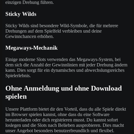
einzigen Drehung führen.
Sticky Wilds
Sticky Wilds sind besondere Wild-Symbole, die für mehrere
Drehungen auf dem Spielfeld verbleiben und deine
Gewinnchancen erhöhen.
Megaways-Mechanik
Einige moderne Slots verwenden das Megaways-System, bei
dem sich die Anzahl der Gewinnlinien mit jeder Drehung ändern
kann. Dies sorgt für ein dynamisches und abwechslungsreiches
Spielerlebnis.
Ohne Anmeldung und ohne Download
spielen
Unsere Plattform bietet dir den Vorteil, dass du alle Spiele direkt
im Browser spielen kannst, ohne dass du eine Software
herunterladen oder dich registrieren musst. Du kannst sofort
loslegen und die Slots nach Belieben ausprobieren. Dies macht
unser Angebot besonders benutzerfreundlich und flexibel.