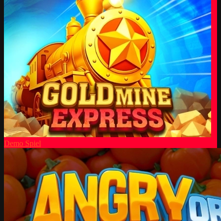
Demo Spiel