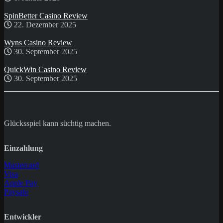
SpinBetter Casino Review
22. Dezember 2025
Wyns Casino Review
30. September 2025
QuickWin Casino Review
30. September 2025
Glücksspiel kann süchtig machen.
Einzahlung
Mastercard
Visa
Apple Pay
Paysafe
Entwickler