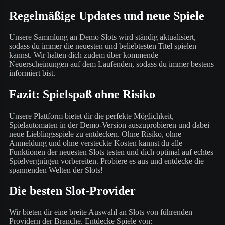
Regelmäßige Updates und neue Spiele
Unsere Sammlung an Demo Slots wird ständig aktualisiert,
sodass du immer die neuesten und beliebtesten Titel spielen
kannst. Wir halten dich zudem über kommende
Neuerscheinungen auf dem Laufenden, sodass du immer bestens
informiert bist.
Fazit: Spielspaß ohne Risiko
Unsere Plattform bietet dir die perfekte Möglichkeit,
Spielautomaten in der Demo-Version auszuprobieren und dabei
neue Lieblingsspiele zu entdecken. Ohne Risiko, ohne
Anmeldung und ohne versteckte Kosten kannst du alle
Funktionen der neuesten Slots testen und dich optimal auf echtes
Spielvergnügen vorbereiten. Probiere es aus und entdecke die
spannenden Welten der Slots!
Die besten Slot-Provider
Wir bieten dir eine breite Auswahl an Slots von führenden
Providern der Branche. Entdecke Spiele von: