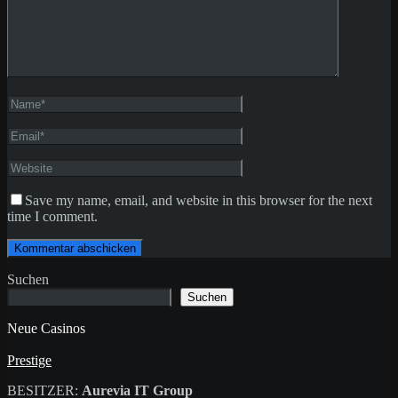
Save my name, email, and website in this browser for the next
time I comment.
Suchen
Suchen
Neue Casinos
Prestige
BESITZER:
Aurevia IT Group