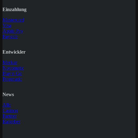
Einzahlung
Mastercard
Visa
Apple Pay
Paysafe
Entwickler
Merkur
Novomatic
Play'n Go
Pragmatic
News
Alle
Casinos
Partner
Ratgeber