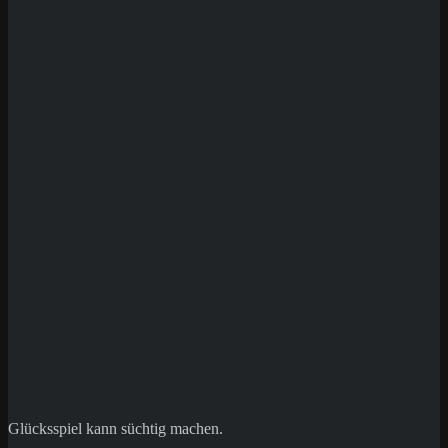
Save my name, email, and website in this
browser for the next time I comment.
Glücksspiel kann süchtig machen.