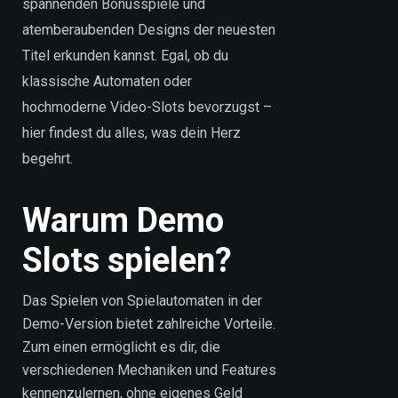
spannenden Bonusspiele und
atemberaubenden Designs der neuesten
Titel erkunden kannst. Egal, ob du
klassische Automaten oder
hochmoderne Video-Slots bevorzugst –
hier findest du alles, was dein Herz
begehrt.
Warum Demo
Slots spielen?
Das Spielen von Spielautomaten in der
Demo-Version bietet zahlreiche Vorteile.
Zum einen ermöglicht es dir, die
verschiedenen Mechaniken und Features
kennenzulernen, ohne eigenes Geld