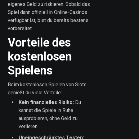
eigenes Geld zu riskieren. Sobald das
Spiel dann offiziell in Online-Casinos
verfügbar ist, bist du bereits bestens
vorbereitet.
Vorteile des
kostenlosen
Spielens
Beim kostenlosen Spielen von Slots
genießt du viele Vorteile:
Kein finanzielles Risiko:
Du
kannst die Spiele in Ruhe
ausprobieren, ohne Geld zu
verlieren.
Uneingeschränktes Testen: