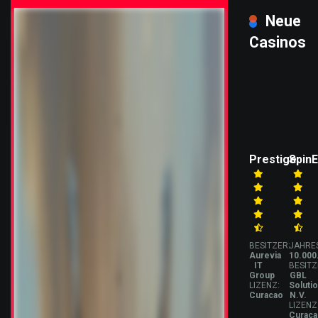
Neue
Casinos
Prestige
Spin
BESITZER:
JAHRE
Aurevia
10.000
IT
BESITZ
Group
GBL
LIZENZ:
Soluti
Curacao
N.V.
LIZENZ
Curac