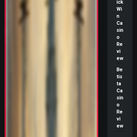
ick
Wi
n
Ca
sin
o
Re
vi
ew
Be
tis
ta
Ca
sin
o
Re
vi
ew