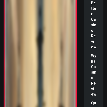
Be
tte
r
Ca
sin
o
Re
vi
ew
Wy
ns
Ca
sin
o
Re
vi
ew
Qu