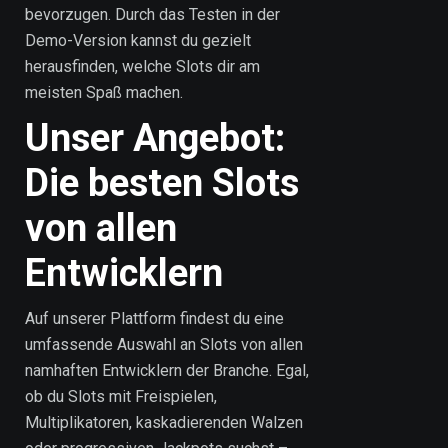
bevorzugen. Durch das Testen in der
Demo-Version kannst du gezielt
herausfinden, welche Slots dir am
meisten Spaß machen.
Unser Angebot:
Die besten Slots
von allen
Entwicklern
Auf unserer Plattform findest du eine
umfassende Auswahl an Slots von allen
namhaften Entwicklern der Branche. Egal,
ob du Slots mit Freispielen,
Multiplikatoren, kaskadierenden Walzen