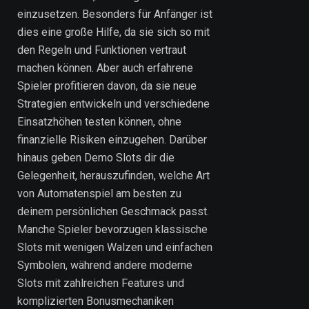
einzusetzen. Besonders für Anfänger ist
dies eine große Hilfe, da sie sich so mit
den Regeln und Funktionen vertraut
machen können. Aber auch erfahrene
Spieler profitieren davon, da sie neue
Strategien entwickeln und verschiedene
Einsatzhöhen testen können, ohne
finanzielle Risiken einzugehen. Darüber
hinaus geben Demo Slots dir die
Gelegenheit, herauszufinden, welche Art
von Automatenspiel am besten zu
deinem persönlichen Geschmack passt.
Manche Spieler bevorzugen klassische
Slots mit wenigen Walzen und einfachen
Symbolen, während andere moderne
Slots mit zahlreichen Features und
komplizierten Bonusmechaniken