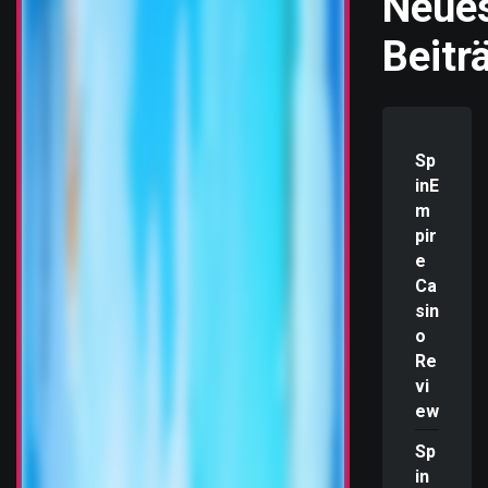
Neue
Beitr
Sp
inE
m
pir
e
Ca
sin
o
Re
vi
ew
Sp
in