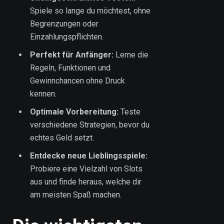
Spiele so lange du möchtest, ohne
Begrenzungen oder
Einzahlungspflichten.
Perfekt für Anfänger:
Lerne die
Regeln, Funktionen und
Gewinnchancen ohne Druck
kennen.
Optimale Vorbereitung:
Teste
verschiedene Strategien, bevor du
echtes Geld setzt.
Entdecke neue Lieblingsspiele:
Probiere eine Vielzahl von Slots
aus und finde heraus, welche dir
am meisten Spaß machen.