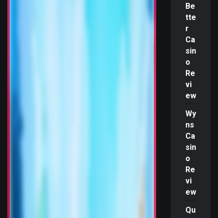
Be
tte
r
Ca
sin
o
Re
vi
ew
Wy
ns
Ca
sin
o
Re
vi
ew
Qu