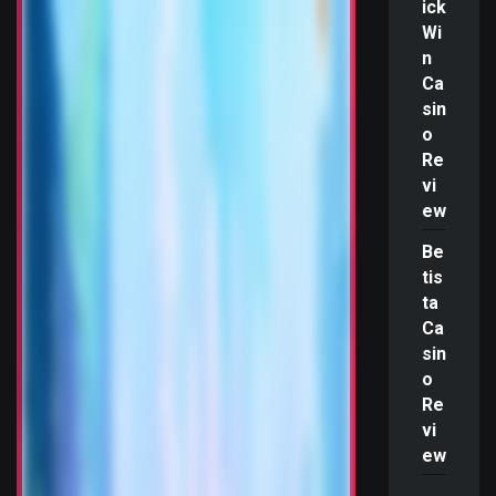
ick
Wi
n
Ca
sin
o
Re
vi
ew
Be
tis
ta
Ca
sin
o
Re
vi
ew