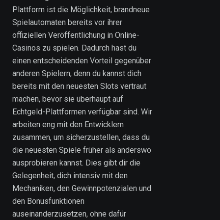
Plattform ist die Möglichkeit, brandneue
Spielautomaten bereits vor ihrer
offiziellen Veröffentlichung in Online-
Casinos zu spielen. Dadurch hast du
einen entscheidenden Vorteil gegenüber
anderen Spielern, denn du kannst dich
bereits mit den neuesten Slots vertraut
machen, bevor sie überhaupt auf
Echtgeld-Plattformen verfügbar sind. Wir
arbeiten eng mit den Entwicklern
zusammen, um sicherzustellen, dass du
die neuesten Spiele früher als anderswo
ausprobieren kannst. Dies gibt dir die
Gelegenheit, dich intensiv mit den
Mechaniken, den Gewinnpotenzialen und
den Bonusfunktionen
auseinanderzusetzen, ohne dafür