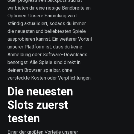
oder progressiven Jackpots suchst –
wir bieten dir eine riesige Bandbreite an
Optionen. Unsere Sammlung wird
ständig aktualisiert, sodass du immer
die neuesten und beliebtesten Spiele
ausprobieren kannst. Ein weiterer Vorteil
unserer Plattform ist, dass du keine
Anmeldung oder Software-Downloads
benötigst. Alle Spiele sind direkt in
deinem Browser spielbar, ohne
versteckte Kosten oder Verpflichtungen.
Die neuesten
Slots zuerst
testen
Einer der größten Vorteile unserer