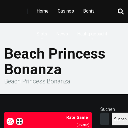
Home
Casinos
Bonis
Slots
News
Häufig gesucht
Beach Princess
Bonanza
Beach Princess Bonanza
Suchen
Rate Game
Suchen
(
0
Votes)