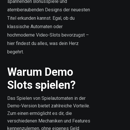
spannenden Bonusspiele und
atemberaubenden Designs der neuesten
Titel erkunden kannst. Egal, ob du
klassische Automaten oder
hochmoderne Video-Slots bevorzugst –
hier findest du alles, was dein Herz
begehrt.
Warum Demo
Slots spielen?
Das Spielen von Spielautomaten in der
Demo-Version bietet zahlreiche Vorteile.
Zum einen ermöglicht es dir, die
verschiedenen Mechaniken und Features
kennenzulernen, ohne eigenes Geld