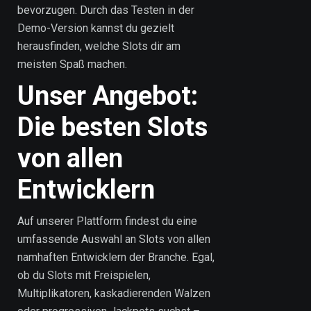
bevorzugen. Durch das Testen in der
Demo-Version kannst du gezielt
herausfinden, welche Slots dir am
meisten Spaß machen.
Unser Angebot:
Die besten Slots
von allen
Entwicklern
Auf unserer Plattform findest du eine
umfassende Auswahl an Slots von allen
namhaften Entwicklern der Branche. Egal,
ob du Slots mit Freispielen,
Multiplikatoren, kaskadierenden Walzen