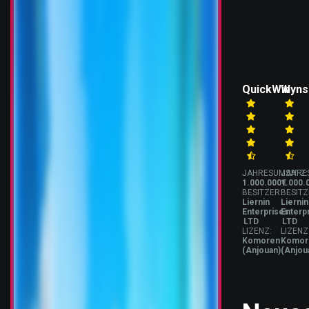
QuickWin
Wyns
JAHRESUMSATZ:
JAHRE
1.000.000€
1.000.
BESITZER:
BESITZ
Liernin
Liernin
Enterprises
Enterp
LTD
LTD
LIZENZ:
LIZENZ
Komoren
Komor
(Anjouan)
(Anjou