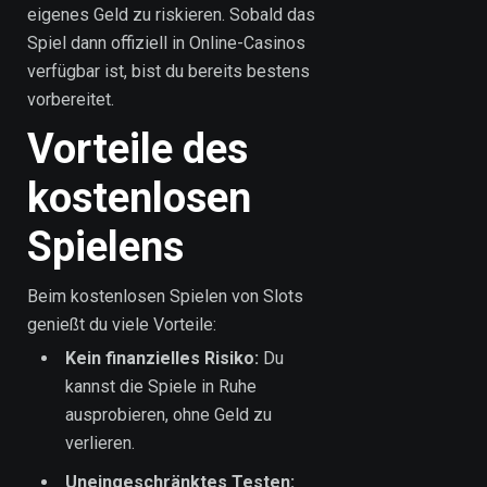
eigenes Geld zu riskieren. Sobald das
Spiel dann offiziell in Online-Casinos
verfügbar ist, bist du bereits bestens
vorbereitet.
Vorteile des
kostenlosen
Spielens
Beim kostenlosen Spielen von Slots
genießt du viele Vorteile:
Kein finanzielles Risiko:
Du
kannst die Spiele in Ruhe
ausprobieren, ohne Geld zu
verlieren.
Uneingeschränktes Testen: