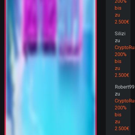
200%
bis
zu
2.500€
Silizi
zu
CryptoRu
200%
bis
zu
2.500€
Robert99
zu
CryptoRu
200%
bis
zu
2.500€