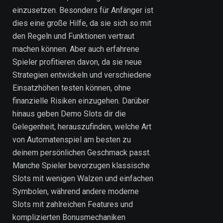
einzusetzen. Besonders für Anfänger ist
dies eine große Hilfe, da sie sich so mit
den Regeln und Funktionen vertraut
machen können. Aber auch erfahrene
Spieler profitieren davon, da sie neue
Strategien entwickeln und verschiedene
Einsatzhöhen testen können, ohne
finanzielle Risiken einzugehen. Darüber
hinaus geben Demo Slots dir die
Gelegenheit, herauszufinden, welche Art
von Automatenspiel am besten zu
deinem persönlichen Geschmack passt.
Manche Spieler bevorzugen klassische
Slots mit wenigen Walzen und einfachen
Symbolen, während andere moderne
Slots mit zahlreichen Features und
komplizierten Bonusmechaniken