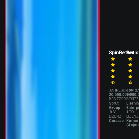
SpinBetter
Betis
JAHRESUMSATZ:
JAHRE
20.000.000€
1.000.
BESITZER:
BESITZ
Sprut
Liernin
Group
Enterp
B.V.
LTD
LIZENZ:
LIZENZ
Curacao
Komor
(Anjou