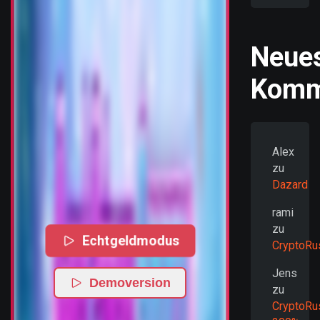
Neue
Komm
Alex
zu
Dazard
rami
zu
Echtgeldmodus
CryptoRu
Jens
Demoversion
zu
CryptoRu