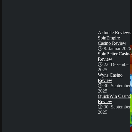
30. September
2025
QuickWin Casino
Review
30. September
2025
Aktuelle Reviews
SpinEmpire
Demo Spiel
Casino Review
8. Januar 2026
SpinBetter Casino
Review
22. Dezember
2025
Wyns Casino
Review
30. September
2025
QuickWin Casino
Review
30. September
2025