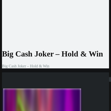
Jeton
CashtoCode
MiFinity
MuchBetter
Auszahlmethoden
Bank Überweisung
MasterCard
Visa
Skrill
Bitcoin
Big Cash Joker – Hold & Win
Big Cash Joker – Hold & Win
Suchen
Rate Game
(
0
Votes)
Neue Casinos