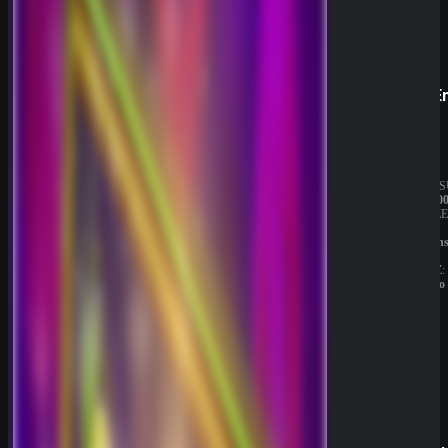
Prestige
SpinE
BESITZER:
JAHRES
Aurevia
10.000.0
IT
BESITZE
Group
GBL
LIZENZ:
Solution
Curacao
N.V.
LIZENZ:
Curacao