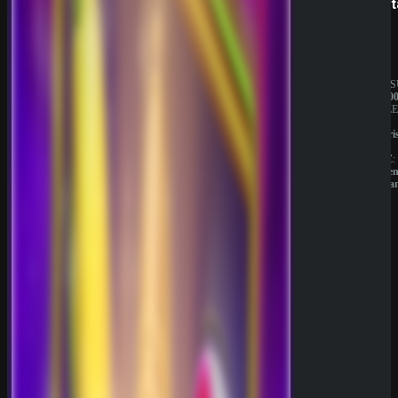
SpinBetter
Betist
JAHRESUMSATZ:
JAHRES
20.000.000€
1.000.00
BESITZER:
BESITZE
Sprut
Liernin
Group
Enterpri
B.V.
LTD
LIZENZ:
LIZENZ:
Curacao
Komore
(Anjoua
QuickWin
Wyns