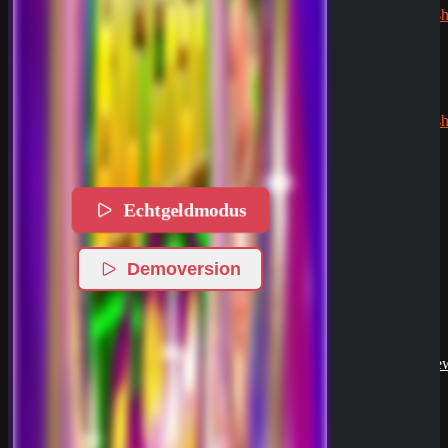
CryptoRush
200% bis
zu 2.500€
Robert99
zu
CryptoRush
200% bis
zu 2.500€
Echtgeldmodus
News
SpinEmpire Casino
Review
Demoversion
8. Januar 2026
SpinBetter Casino
Review
22. Dezember
2025
Wyns Casino Revie
30. September
2025
QuickWin Casino
Review