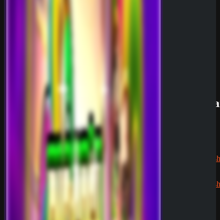
Review
QuickWin
Casino
Review
Betista
Casino
Review
Neueste
Kommenta
Alex
zu
Dazard
rami
zu
CryptoRus
Jens
zu
CryptoRush
200% bis
zu 2.500€
Silizi
zu