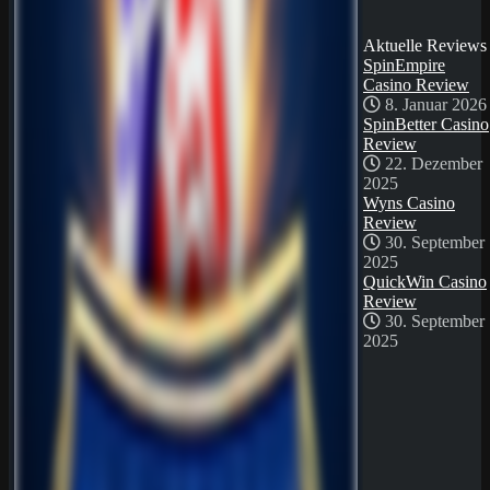
30. September
2025
Aktuelle Reviews
SpinEmpire
Casino Review
8. Januar 2026
SpinBetter Casino
Review
22. Dezember
2025
Wyns Casino
Review
30. September
2025
QuickWin Casino
Review
30. September
2025