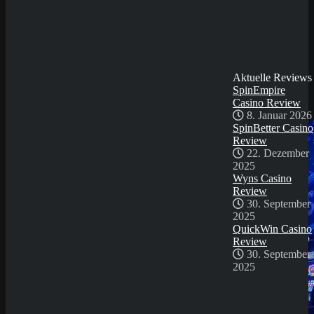
30. September
2025
QuickWin Casino
Review
30. September
2025
Aktuelle Reviews
SpinEmpire
Casino Review
Demo Spiel
8. Januar 2026
SpinBetter Casino
Review
22. Dezember
2025
Wyns Casino
Review
30. September
2025
QuickWin Casino
Review
30. September
2025