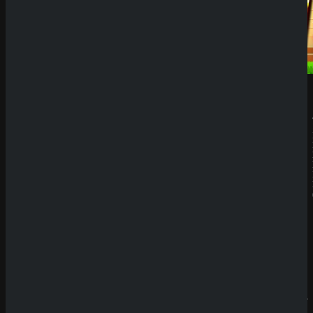
Neueste
Beiträge
SpinEmpir
e Casino