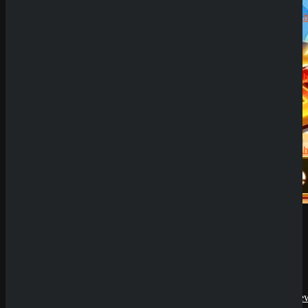
Jens
zu
CryptoRush
200% bis
zu 2.500€
Silizi
zu
CryptoRush
200% bis
zu 2.500€
Robert99
zu
CryptoRush
200% bis
zu 2.500€
News
SpinEmpire Casino
Demo Spiel
Review
8. Januar 2026
SpinBetter Casino
Review
22. Dezember
2025
Wyns Casino Revie