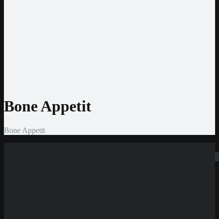
Jeton
CashtoCode
MiFinity
MuchBetter
Auszahlmethoden
Bank Überweisung
MasterCard
Visa
Skrill
Bitcoin
Bone Appetit
Bone Appetit
Suchen
Neue Casinos