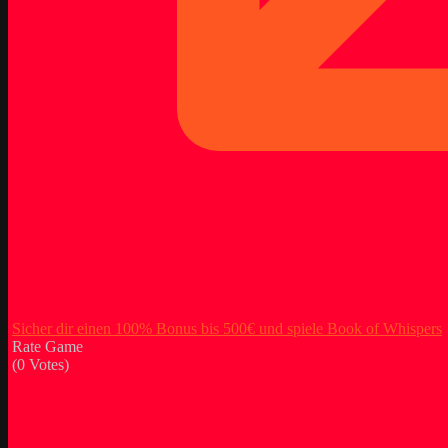
Sicher dir einen 100% Bonus bis 500€ und spiele Book of Whispers
Rate Game
(
0
Votes)