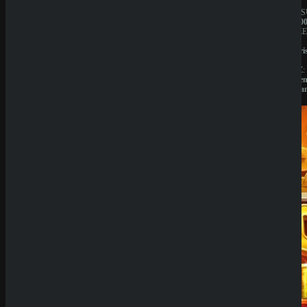
JAHRESUMSATZ:
JAHRES
1.000.000€
1.000.00
BESITZER:
BESITZE
Liernin
Liernin
Enterprises
Enterpri
LTD
LTD
LIZENZ:
LIZENZ:
Komoren
Komore
(Anjouan)
(Anjoua
Neueste
Beiträge
SpinEmpir
e Casino
Review
SpinBetter
Casino
Review
Wyns
Casino