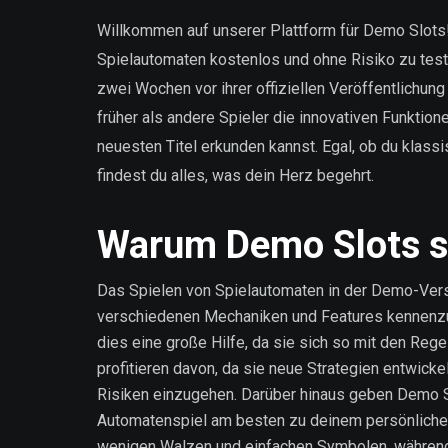
Willkommen auf unserer Plattform für Demo Slots! 
Spielautomaten kostenlos und ohne Risiko zu testen
zwei Wochen vor ihrer offiziellen Veröffentlichun
früher als andere Spieler die innovativen Funkt
neuesten Titel erkunden kannst. Egal, ob du klas
findest du alles, was dein Herz begehrt.
Warum Demo Slots s
Das Spielen von Spielautomaten in der Demo-Versio
verschiedenen Mechaniken und Features kennenzul
dies eine große Hilfe, da sie sich so mit den Reg
profitieren davon, da sie neue Strategien entwick
Risiken einzugehen. Darüber hinaus geben Demo Sl
Automatenspiel am besten zu deinem persönliche
wenigen Walzen und einfachen Symbolen, während 