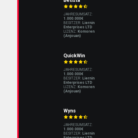
Betista
JAHRESUMSATZ:
1.000.000€
BESITZER:
Liernin
Enterprises LTD
LIZENZ:
Komoren
(Anjouan)
QuickWin
JAHRESUMSATZ:
1.000.000€
BESITZER:
Liernin
Enterprises LTD
LIZENZ:
Komoren
(Anjouan)
Wyns
JAHRESUMSATZ:
1.000.000€
BESITZER:
Liernin
Enterprises LTD