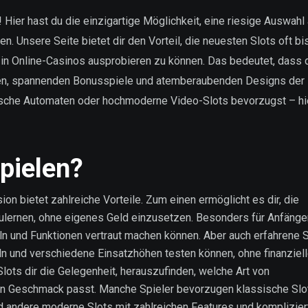
Hier hast du die einzigartige Möglichkeit, eine riesige Auswahl
. Unsere Seite bietet dir den Vorteil, die neuesten Slots oft bi
g in Online-Casinos ausprobieren zu können. Das bedeutet, dass 
ionen, spannenden Bonusspiele und atemberaubenden Designs der
sische Automaten oder hochmoderne Video-Slots bevorzugst – hi
pielen?
n bietet zahlreiche Vorteile. Zum einen ermöglicht es dir, die
ernen, ohne eigenes Geld einzusetzen. Besonders für Anfänger
eln und Funktionen vertraut machen können. Aber auch erfahrene S
eln und verschiedene Einsatzhöhen testen können, ohne finanziel
ots dir die Gelegenheit, herauszufinden, welche Art von
n Geschmack passt. Manche Spieler bevorzugen klassische Slo
andere moderne Slots mit zahlreichen Features und komplizier