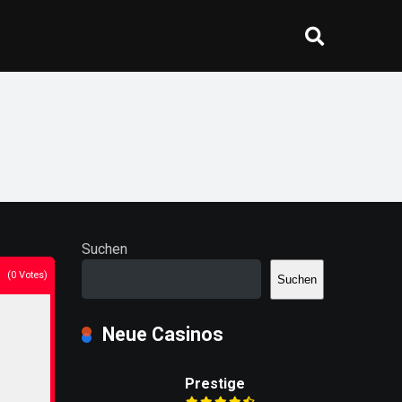
Suchen
(
0
Votes)
Suchen
Neue Casinos
Prestige