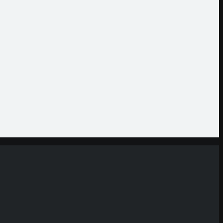
Suchen
Suchen
Neue Casinos
Prestige