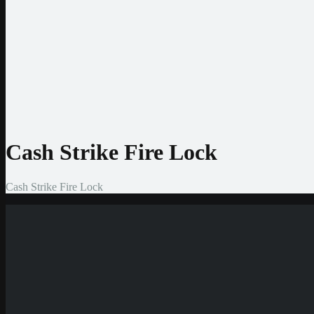
Aus
Cash Strike Fire Lock
Cash Strike Fire Lock