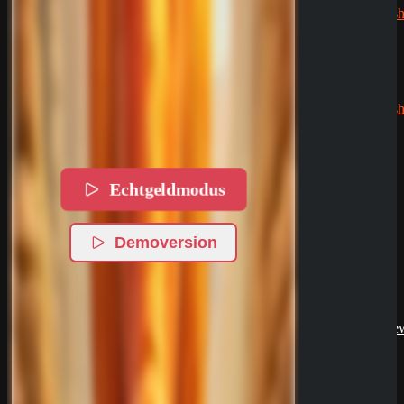
CryptoRush
200% bis
zu 2.500€
Robert99
zu
CryptoRush
200% bis
zu 2.500€
Echtgeldmodus
News
SpinEmpire Casino
Review
Demoversion
8. Januar 2026
SpinBetter Casino
Review
22. Dezember
2025
Wyns Casino Revie
30. September
2025
QuickWin Casino
Review