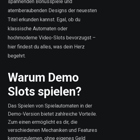
spannenden Bonusspiele und
atemberaubenden Designs der neuesten
Titel erkunden kannst. Egal, ob du
klassische Automaten oder
hochmoderne Video-Slots bevorzugst –
hier findest du alles, was dein Herz
begehrt.
Warum Demo
Slots spielen?
Das Spielen von Spielautomaten in der
Demo-Version bietet zahlreiche Vorteile.
Zum einen ermöglicht es dir, die
verschiedenen Mechaniken und Features
kennenzulernen, ohne eigenes Geld