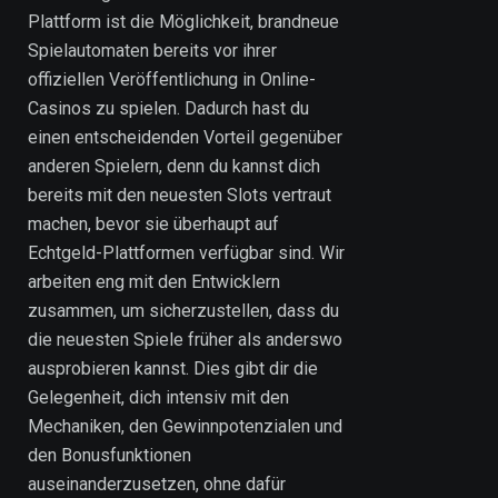
Plattform ist die Möglichkeit, brandneue
Spielautomaten bereits vor ihrer
offiziellen Veröffentlichung in Online-
Casinos zu spielen. Dadurch hast du
einen entscheidenden Vorteil gegenüber
anderen Spielern, denn du kannst dich
bereits mit den neuesten Slots vertraut
machen, bevor sie überhaupt auf
Echtgeld-Plattformen verfügbar sind. Wir
arbeiten eng mit den Entwicklern
zusammen, um sicherzustellen, dass du
die neuesten Spiele früher als anderswo
ausprobieren kannst. Dies gibt dir die
Gelegenheit, dich intensiv mit den
Mechaniken, den Gewinnpotenzialen und
den Bonusfunktionen
auseinanderzusetzen, ohne dafür