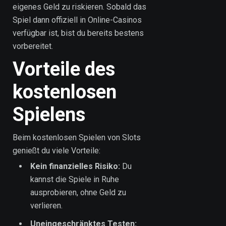
eigenes Geld zu riskieren. Sobald das
Spiel dann offiziell in Online-Casinos
verfügbar ist, bist du bereits bestens
vorbereitet.
Vorteile des
kostenlosen
Spielens
Beim kostenlosen Spielen von Slots
genießt du viele Vorteile:
Kein finanzielles Risiko:
Du
kannst die Spiele in Ruhe
ausprobieren, ohne Geld zu
verlieren.
Uneingeschränktes Testen: