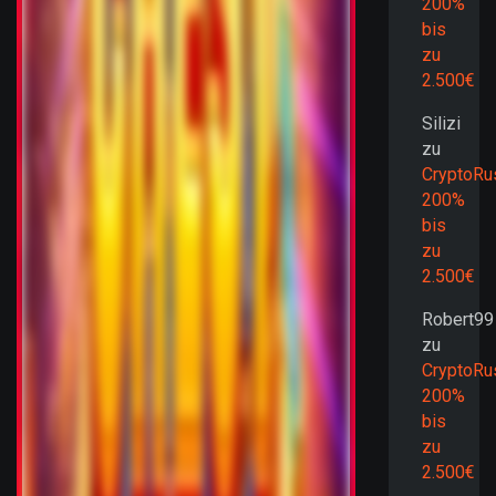
200%
bis
zu
2.500€
Silizi
zu
CryptoRu
200%
bis
zu
2.500€
Robert99
zu
CryptoRu
200%
bis
zu
2.500€