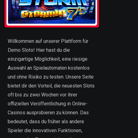
Willkommen auf unserer Plattform für
Demo Slots! Hier hast du die
einzigartige Möglichkeit, eine riesige
Auswahl an Spielautomaten kostenlos
und ohne Risiko zu testen. Unsere Seite
bietet dir den Vorteil, die neuesten Slots
oft bis zu zwei Wochen vor ihrer
offiziellen Veröffentlichung in Online-
Casinos ausprobieren zu können. Das
bedeutet, dass du früher als andere
Spieler die innovativen Funktionen,