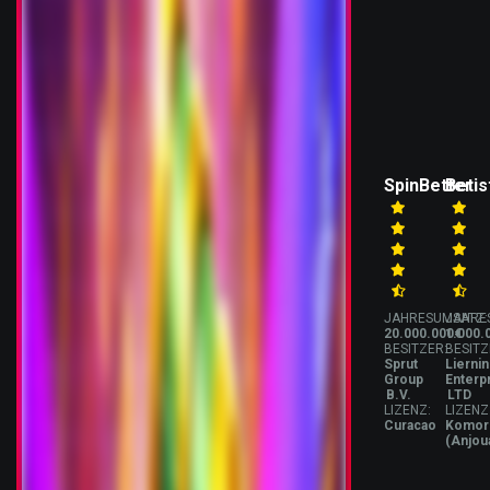
SpinBetter
Betis
JAHRESUMSATZ:
JAHRE
20.000.000€
1.000.
BESITZER:
BESITZ
Sprut
Liernin
Group
Enterp
B.V.
LTD
LIZENZ:
LIZENZ
Curacao
Komor
(Anjou