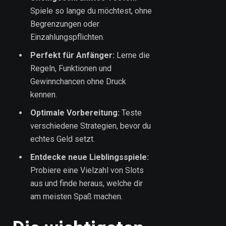
Spiele so lange du möchtest, ohne
Begrenzungen oder
Einzahlungspflichten.
Perfekt für Anfänger:
Lerne die
Regeln, Funktionen und
Gewinnchancen ohne Druck
kennen.
Optimale Vorbereitung:
Teste
verschiedene Strategien, bevor du
echtes Geld setzt.
Entdecke neue Lieblingsspiele:
Probiere eine Vielzahl von Slots
aus und finde heraus, welche dir
am meisten Spaß machen.