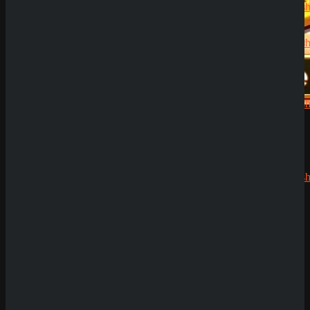
CryptoRus
Jens
zu
CryptoRush
200% bis
zu 2.500€
Silizi
zu
CryptoRush
Demo Spiel
200% bis
zu 2.500€
Robert99
zu
CryptoRush
200% bis
zu 2.500€
News
SpinEmpire Casino
Review
8. Januar 2026
SpinBetter Casino
Review
22. Dezember