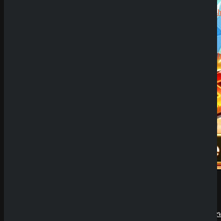
Jens
zu
CryptoRush
200% bis
zu 2.500€
Silizi
zu
CryptoRush
200% bis
zu 2.500€
Robert99
zu
CryptoRush
200% bis
zu 2.500€
News
SpinEmpire Casino
Review
8. Januar 2026
Demo Spiel
SpinBetter Casino
Review
22. Dezember
2025
Wyns Casino Revie