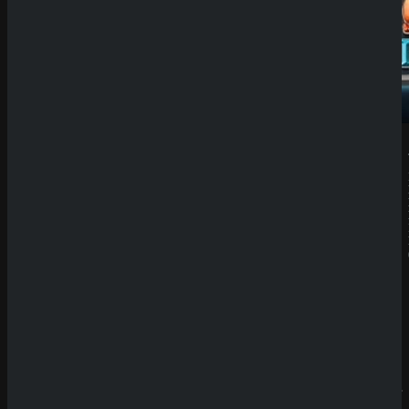
Neueste
Beiträge
SpinEmpir
e Casino