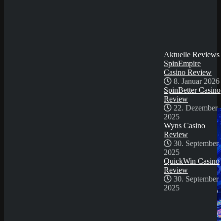
30. September
2025
QuickWin Casino
Review
30. September
2025
Aktuelle Reviews
SpinEmpire
Casino Review
8. Januar 2026
SpinBetter Casino
Review
Demo Spiel
22. Dezember
2025
Wyns Casino
Review
30. September
2025
QuickWin Casino
Review
30. September
2025