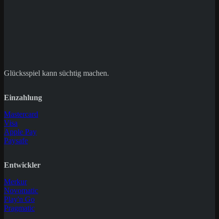
Save my name, email, and website in this
browser for the next time I comment.
Glücksspiel kann süchtig machen.
Einzahlung
Mastercard
Visa
Apple Pay
Paysafe
Entwickler
Merkur
Novomatic
Play'n Go
Pragmatic