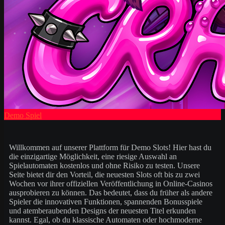
Demo Spiel
Willkommen auf unserer Plattform für Demo Slots! Hier hast du
die einzigartige Möglichkeit, eine riesige Auswahl an
Spielautomaten kostenlos und ohne Risiko zu testen. Unsere
Seite bietet dir den Vorteil, die neuesten Slots oft bis zu zwei
Wochen vor ihrer offiziellen Veröffentlichung in Online-Casinos
ausprobieren zu können. Das bedeutet, dass du früher als andere
Spieler die innovativen Funktionen, spannenden Bonusspiele
und atemberaubenden Designs der neuesten Titel erkunden
kannst. Egal, ob du klassische Automaten oder hochmoderne