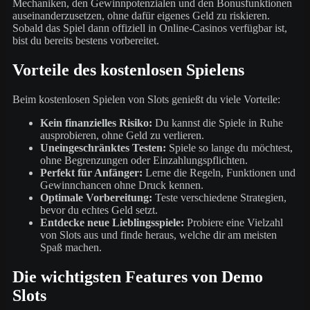
Mechaniken, den Gewinnpotenzialen und den Bonusfunktionen
auseinanderzusetzen, ohne dafür eigenes Geld zu riskieren.
Sobald das Spiel dann offiziell in Online-Casinos verfügbar ist,
bist du bereits bestens vorbereitet.
Vorteile des kostenlosen Spielens
Beim kostenlosen Spielen von Slots genießt du viele Vorteile:
Kein finanzielles Risiko:
Du kannst die Spiele in Ruhe
ausprobieren, ohne Geld zu verlieren.
Uneingeschränktes Testen:
Spiele so lange du möchtest,
ohne Begrenzungen oder Einzahlungspflichten.
Perfekt für Anfänger:
Lerne die Regeln, Funktionen und
Gewinnchancen ohne Druck kennen.
Optimale Vorbereitung:
Teste verschiedene Strategien,
bevor du echtes Geld setzt.
Entdecke neue Lieblingsspiele:
Probiere eine Vielzahl
von Slots aus und finde heraus, welche dir am meisten
Spaß machen.
Die wichtigsten Features von Demo
Slots