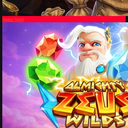
Demo Spiel