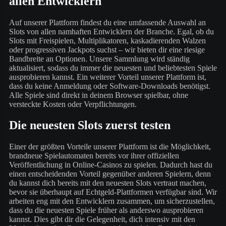
allen Entwicklern
Auf unserer Plattform findest du eine umfassende Auswahl an
Slots von allen namhaften Entwicklern der Branche. Egal, ob du
Slots mit Freispielen, Multiplikatoren, kaskadierenden Walzen
oder progressiven Jackpots suchst – wir bieten dir eine riesige
Bandbreite an Optionen. Unsere Sammlung wird ständig
aktualisiert, sodass du immer die neuesten und beliebtesten Spiele
ausprobieren kannst. Ein weiterer Vorteil unserer Plattform ist,
dass du keine Anmeldung oder Software-Downloads benötigst.
Alle Spiele sind direkt in deinem Browser spielbar, ohne
versteckte Kosten oder Verpflichtungen.
Die neuesten Slots zuerst testen
Einer der größten Vorteile unserer Plattform ist die Möglichkeit,
brandneue Spielautomaten bereits vor ihrer offiziellen
Veröffentlichung in Online-Casinos zu spielen. Dadurch hast du
einen entscheidenden Vorteil gegenüber anderen Spielern, denn
du kannst dich bereits mit den neuesten Slots vertraut machen,
bevor sie überhaupt auf Echtgeld-Plattformen verfügbar sind. Wir
arbeiten eng mit den Entwicklern zusammen, um sicherzustellen,
dass du die neuesten Spiele früher als anderswo ausprobieren
kannst. Dies gibt dir die Gelegenheit, dich intensiv mit den