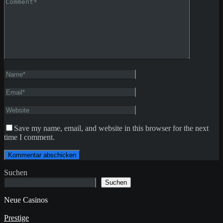
Save my name, email, and website in this browser for the next
time I comment.
Suchen
Suchen
Neue Casinos
Prestige