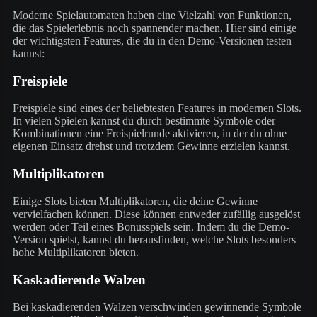
Moderne Spielautomaten haben eine Vielzahl von Funktionen,
die das Spielerlebnis noch spannender machen. Hier sind einige
der wichtigsten Features, die du in den Demo-Versionen testen
kannst:
Freispiele
Freispiele sind eines der beliebtesten Features in modernen Slots.
In vielen Spielen kannst du durch bestimmte Symbole oder
Kombinationen eine Freispielrunde aktivieren, in der du ohne
eigenen Einsatz drehst und trotzdem Gewinne erzielen kannst.
Multiplikatoren
Einige Slots bieten Multiplikatoren, die deine Gewinne
vervielfachen können. Diese können entweder zufällig ausgelöst
werden oder Teil eines Bonusspiels sein. Indem du die Demo-
Version spielst, kannst du herausfinden, welche Slots besonders
hohe Multiplikatoren bieten.
Kaskadierende Walzen
Bei kaskadierenden Walzen verschwinden gewinnende Symbole