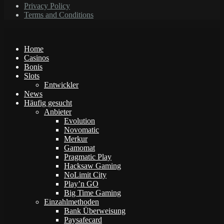
Privacy Policy
Terms and Conditions
Home
Casinos
Bonis
Slots
Entwickler
News
Häufig gesucht
Anbieter
Evolution
Novomatic
Merkur
Gamomat
Pragmatic Play
Hacksaw Gaming
NoLimit City
Play’n GO
Big Time Gaming
Einzahlmethoden
Bank Überweisung
Paysafecard