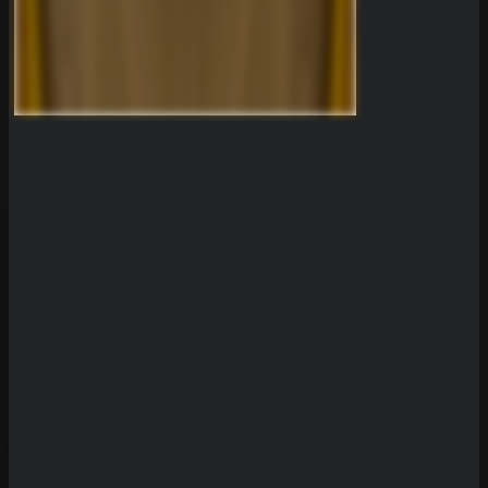
Sicher dir einen 100% Bonus bis 500€ und spiele 
Try Our Featured Games