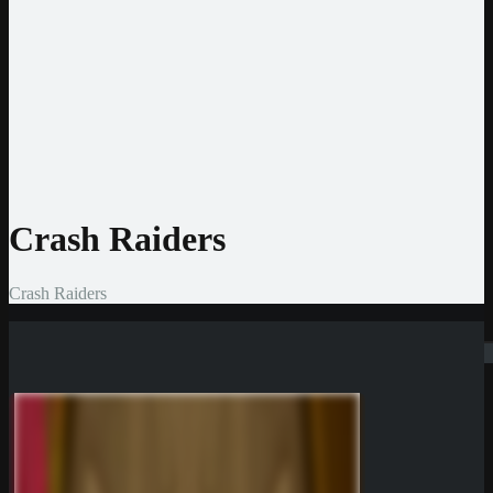
Jeton
CashtoCode
MiFinity
MuchBetter
Auszahlmethoden
Bank Überweisung
MasterCard
Visa
Skrill
Bitcoin
Crash Raiders
Crash Raiders
Suchen
Rate Game
(
0
Votes)
Neue Casinos