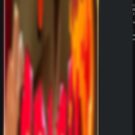
JAHRESUMSATZ:
JAHRES
1.000.000€
1.000.00
BESITZER:
BESITZE
Liernin
Liernin
Enterprises
Enterpri
LTD
LTD
LIZENZ:
LIZENZ:
Komoren
Komore
(Anjouan)
(Anjoua
Neueste
Beiträge
SpinEmpir
e Casino
Review
SpinBetter
Casino
Review
Wyns
Casino