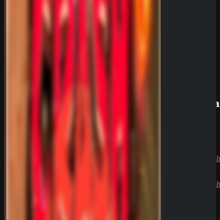
Review
QuickWin
Casino
Review
Betista
Casino
Review
Neueste
Kommenta
Alex
zu
Dazard
rami
zu
CryptoRus
Jens
zu
CryptoRush
200% bis
zu 2.500€
Silizi
zu