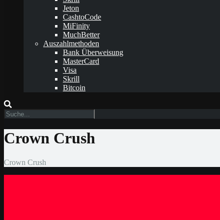
Jeton
CashtoCode
MiFinity
MuchBetter
Auszahlmethoden
Bank Überweisung
MasterCard
Visa
Skrill
Bitcoin
Crown Crush
Crown Crush