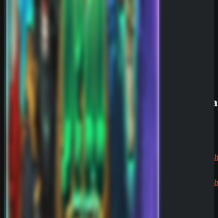
Review
QuickWin
Casino
Review
Betista
Casino
Review
Neueste
Kommenta
Alex
zu
Dazard
rami
zu
CryptoRus
Jens
zu
CryptoRush
200% bis
zu 2.500€
Silizi
zu