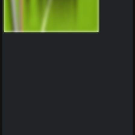
Sicher dir einen 100% Bonus bis 500€ und spiele
Try Our Featured Games