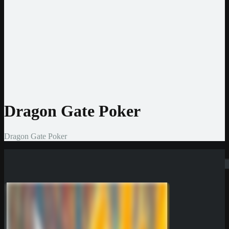
Jeton
CashtoCode
MiFinity
MuchBetter
Auszahlmethoden
Bank Überweisung
MasterCard
Visa
Skrill
Bitcoin
Dragon Gate Poker
Dragon Gate Poker
Suchen
Rate Game
(
0
Votes)
Neue Casinos