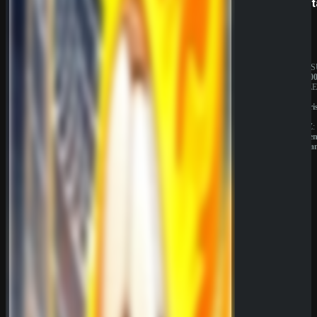
SpinBetter
Betist
JAHRESUMSATZ:
JAHRES
20.000.000€
1.000.00
BESITZER:
BESITZE
Sprut
Liernin
Group
Enterpri
B.V.
LTD
LIZENZ:
LIZENZ:
Curacao
Komore
(Anjoua
QuickWin
Wyns