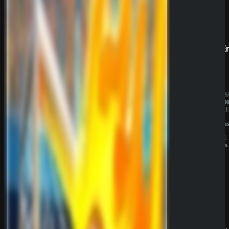
Prestige
SpinE
BESITZER:
JAHRES
Aurevia
10.000.0
IT
BESITZE
Group
GBL
LIZENZ:
Solution
Curacao
N.V.
LIZENZ:
Curacao