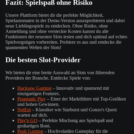
Fazit: Spielspaß ohne Risiko
Unsere Plattform bietet dir die perfekte Möglichkeit,
Spielautomaten in der Demo-Version auszuprobieren und dabei
neue Lieblingsspiele zu entdecken. Ohne Risiko, ohne
Anmeldung und ohne versteckte Kosten kannst du alle
Funktionen der neuesten Slots testen und dich optimal auf echtes
Spielvergnügen vorbereiten. Probiere es aus und entdecke die
spannenden Welten der Slots!
Die besten Slot-Provider
Wir bieten dir eine breite Auswahl an Slots von führenden
Providern der Branche. Entdecke Spiele von:
Hacksaw Gaming
– Innovativ und spannend mit
einzigartigen Features.
Pragmatic Play
– Einer der Marktführer mit Top-Grafiken
und hohen Gewinnen.
NetEnt
– Klassiker wie Starburst und Gonzo's Quest
warten auf dich.
Play'n GO
– Perfekte Mischung aus Spielspaß und
großartigen Boni.
Push Gaming
– Hochvolatiles Gameplay für die