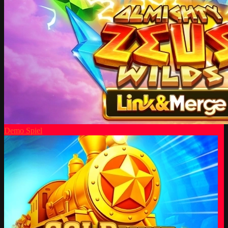
Demo Spiel