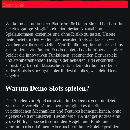
Demo Spiel
Willkommen auf unserer Plattform für Demo Slots! Hier hast du
die einzigartige Möglichkeit, eine riesige Auswahl an
Spielautomaten kostenlos und ohne Risiko zu testen. Unsere
Seite bietet dir den Vorteil, die neuesten Slots oft bis zu zwei
Wochen vor ihrer offiziellen Veröffentlichung in Online-Casinos
ausprobieren zu können. Das bedeutet, dass du früher als andere
Spieler die innovativen Funktionen, spannenden Bonusspiele
und atemberaubenden Designs der neuesten Titel erkunden
kannst. Egal, ob du klassische Automaten oder hochmoderne
Video-Slots bevorzugst – hier findest du alles, was dein Herz
begehrt.
Warum Demo Slots spielen?
Das Spielen von Spielautomaten in der Demo-Version bietet
zahlreiche Vorteile. Zum einen ermöglicht es dir, die
verschiedenen Mechaniken und Features kennenzulernen, ohne
eigenes Geld einzusetzen. Besonders für Anfänger ist dies eine
große Hilfe, da sie sich so mit den Regeln und Funktionen
vertraut machen können. Aber auch erfahrene Spieler profitieren