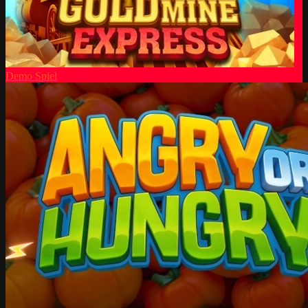
Demo Spiel