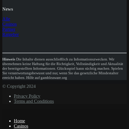
News
Alle
Casinos
Partner
Ratgeber
Hinweis
Die Inhalte dienen ausschließlich zu Informationszwecken. Wir
übernehmen keine Haftung für die Richtigkeit, Vollständigkeit und Aktualität
der bereitgestellten Informationen. Glücksspiel kann süchtig machen. Spielen
Sie verantwortungsbewusst und nur, wenn Sie das gesetzliche Mindestalter
erreicht haben. Hilfe auf gambleaware.org
© Copyright 2024
Privacy Policy
Terms and Conditions
Home
Casinos