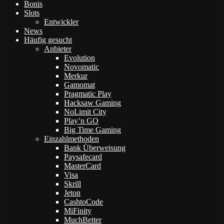
Bonis
Slots
Entwickler
News
Häufig gesucht
Anbieter
Evolution
Novomatic
Merkur
Gamomat
Pragmatic Play
Hacksaw Gaming
NoLimit City
Play’n GO
Big Time Gaming
Einzahlmethoden
Bank Überweisung
Paysafecard
MasterCard
Visa
Skrill
Jeton
CashtoCode
MiFinity
MuchBetter