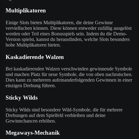
Multiplikatoren
Einige Slots bieten Multiplikatoren, die deine Gewinne
vervielfachen können. Diese können entweder zufällig ausgelöst
werden oder Teil eines Bonusspiels sein. Indem du die Demo-
Version spielst, kannst du herausfinden, welche Slots besonders
hohe Multiplikatoren bieten.
Kaskadierende Walzen
Bei kaskadierenden Walzen verschwinden gewinnende Symbole
und machen Platz für neue Symbole, die von oben nachrutschen.
Dies kann zu mehreren aufeinanderfolgenden Gewinnen in einer
einzigen Drehung führen.
Sticky Wilds
Sticky Wilds sind besondere Wild-Symbole, die für mehrere
Drehungen auf dem Spielfeld verbleiben und deine
Gewinnchancen erhöhen.
Megaways-Mechanik