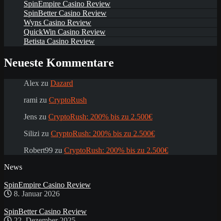
SpinEmpire Casino Review
SpinBetter Casino Review
Wyns Casino Review
QuickWin Casino Review
Betista Casino Review
Neueste Kommentare
Alex
zu
Dazard
rami
zu
CryptoRush
Jens
zu
CryptoRush: 200% bis zu 2.500€
Silizi
zu
CryptoRush: 200% bis zu 2.500€
Robert99
zu
CryptoRush: 200% bis zu 2.500€
News
SpinEmpire Casino Review
8. Januar 2026
SpinBetter Casino Review
22. Dezember 2025