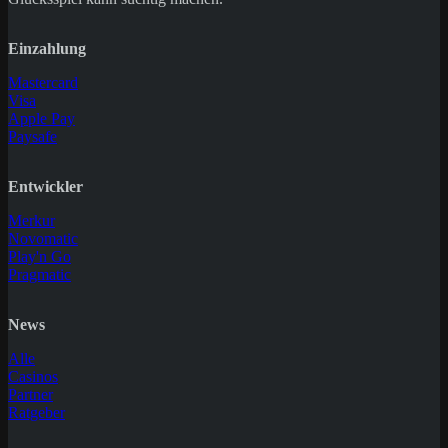
Einzahlung
Mastercard
Visa
Apple Pay
Paysafe
Entwickler
Merkur
Novomatic
Play'n Go
Pragmatic
News
Alle
Casinos
Partner
Ratgeber