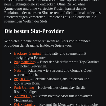
neue Lieblingsspiele zu entdecken. Ohne Risiko, ohne
Anmeldung und ohne versteckte Kosten kannst du alle
Funktionen der neuesten Slots testen und dich optimal auf echtes
Spielvergnügen vorbereiten. Probiere es aus und entdecke die
spannenden Welten der Slots!
Die besten Slot-Provider
Wir bieten dir eine breite Auswahl an Slots von führenden
Providern der Branche. Entdecke Spiele von:
Hacksaw Gaming
– Innovativ und spannend mit
einzigartigen Features.
Pragmatic Play
– Einer der Marktführer mit Top-Grafiken
und hohen Gewinnen.
NetEnt
– Klassiker wie Starburst und Gonzo's Quest
warten auf dich.
Play'n GO
– Perfekte Mischung aus Spielspaß und
großartigen Boni.
Push Gaming
– Hochvolatiles Gameplay für die
Risikofreudigen.
Nolimit City
– Extrem kreative Slots mit innovativen
Mechaniken.
Relax Gaming
– Bekannt für Megaways-Slots und hohe