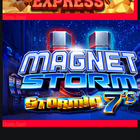
Demo Spiel
Demo Spiel