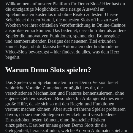
Willkommen auf unserer Plattform für Demo Slots! Hier hast du
die einzigartige Möglichkeit, eine riesige Auswahl an
Spielautomaten kostenlos und ohne Risiko zu testen. Unsere
Seite bietet dir den Vorteil, die neuesten Slots oft bis zu zwei
Wochen vor ihrer offiziellen Veröffentlichung in Online-Casinos
ausprobieren zu können. Das bedeutet, dass du früher als andere
Spieler die innovativen Funktionen, spannenden Bonusspiele
und atemberaubenden Designs der neuesten Titel erkunden
kannst. Egal, ob du klassische Automaten oder hochmoderne
Video-Slots bevorzugst – hier findest du alles, was dein Herz
begehrt.
Warum Demo Slots spielen?
Das Spielen von Spielautomaten in der Demo-Version bietet
zahlreiche Vorteile. Zum einen ermöglicht es dir, die
verschiedenen Mechaniken und Features kennenzulernen, ohne
eigenes Geld einzusetzen. Besonders für Anfänger ist dies eine
große Hilfe, da sie sich so mit den Regeln und Funktionen
vertraut machen können. Aber auch erfahrene Spieler profitieren
davon, da sie neue Strategien entwickeln und verschiedene
Einsatzhöhen testen können, ohne finanzielle Risiken
einzugehen. Darüber hinaus geben Demo Slots dir die
Gelegenheit, herauszufinden, welche Art von Automatenspiel am