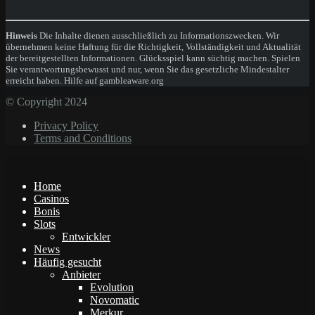
Hinweis
Die Inhalte dienen ausschließlich zu Informationszwecken. Wir
übernehmen keine Haftung für die Richtigkeit, Vollständigkeit und Aktualität
der bereitgestellten Informationen. Glücksspiel kann süchtig machen. Spielen
Sie verantwortungsbewusst und nur, wenn Sie das gesetzliche Mindestalter
erreicht haben. Hilfe auf gambleaware.org
© Copyright 2024
Privacy Policy
Terms and Conditions
Home
Casinos
Bonis
Slots
Entwickler
News
Häufig gesucht
Anbieter
Evolution
Novomatic
Merkur