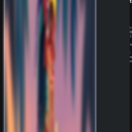
SpinBetter
Betist
JAHRESUMSATZ:
JAHRES
20.000.000€
1.000.00
BESITZER:
BESITZE
Sprut
Liernin
Group
Enterpri
B.V.
LTD
LIZENZ:
LIZENZ:
Curacao
Komore
(Anjoua
QuickWin
Wyns