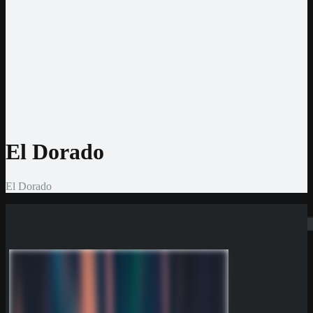
Jeton
CashtoCode
MiFinity
MuchBetter
Auszahlmethoden
Bank Überweisung
MasterCard
Visa
Skrill
Bitcoin
El Dorado
El Dorado
Suchen
Rate Game
(
0
Votes)
Neue Casinos