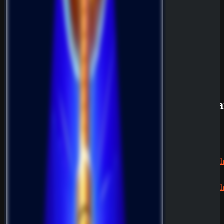
Review
QuickWin
Casino
Review
Betista
Casino
Review
Neueste
Kommenta
Alex
zu
Dazard
rami
zu
CryptoRus
Jens
zu
CryptoRush
200% bis
zu 2.500€
Silizi
zu