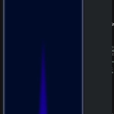
Prestige
SpinE
BESITZER:
JAHRES
Aurevia
10.000.0
IT
BESITZE
Group
GBL
LIZENZ:
Solution
Curacao
N.V.
LIZENZ:
Curacao