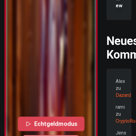
ew
Neue
Komm
Alex
zu
Dazard
rami
zu
CryptoRu
Echtgeldmodus
Jens