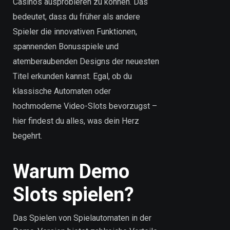
Casinos ausprobieren zu können. Das
bedeutet, dass du früher als andere
Spieler die innovativen Funktionen,
spannenden Bonusspiele und
atemberaubenden Designs der neuesten
Titel erkunden kannst. Egal, ob du
klassische Automaten oder
hochmoderne Video-Slots bevorzugst –
hier findest du alles, was dein Herz
begehrt.
Warum Demo
Slots spielen?
Das Spielen von Spielautomaten in der