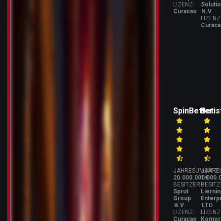
LIZENZ:
Soluti
Curacao
N.V.
LIZENZ
Curac
SpinBetter
Betis
JAHRESUMSATZ:
JAHRE
20.000.000€
1.000.
BESITZER:
BESITZ
Sprut
Liernin
Group
Enterp
B.V.
LTD
LIZENZ:
LIZENZ
Curacao
Komor