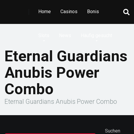
Home
Casinos
Bonis
Slots
News
Häufig gesucht
Eternal Guardians
Anubis Power
Combo
Eternal Guardians Anubis Power Combo
Suchen