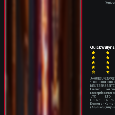
(Anjou
QuickWin
Wyns
JAHRESUMSATZ:
JAHRE
1.000.000€
1.000.
BESITZER:
BESITZ
Liernin
Liernin
Enterprises
Enterp
LTD
LTD
LIZENZ:
LIZENZ
Komoren
Komor
(Anjouan)
(Anjou