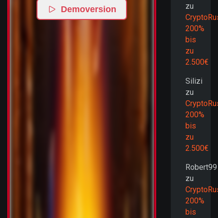
zu
Demoversion
CryptoRu
200%
bis
zu
2.500€
Silizi
zu
CryptoRu
200%
bis
zu
2.500€
Robert99
zu
CryptoRu
200%
bis