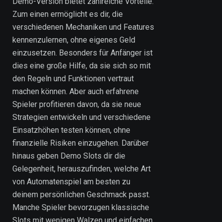
Demo-Version bietet zahlreiche Vorteile.
Zum einen ermöglicht es dir, die
verschiedenen Mechaniken und Features
kennenzulernen, ohne eigenes Geld
einzusetzen. Besonders für Anfänger ist
dies eine große Hilfe, da sie sich so mit
den Regeln und Funktionen vertraut
machen können. Aber auch erfahrene
Spieler profitieren davon, da sie neue
Strategien entwickeln und verschiedene
Einsatzhöhen testen können, ohne
finanzielle Risiken einzugehen. Darüber
hinaus geben Demo Slots dir die
Gelegenheit, herauszufinden, welche Art
von Automatenspiel am besten zu
deinem persönlichen Geschmack passt.
Manche Spieler bevorzugen klassische
Slots mit wenigen Walzen und einfachen