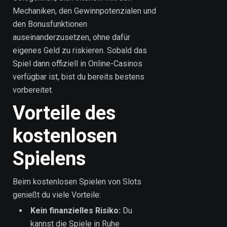
Mechaniken, den Gewinnpotenzialen und
den Bonusfunktionen
auseinanderzusetzen, ohne dafür
eigenes Geld zu riskieren. Sobald das
Spiel dann offiziell in Online-Casinos
verfügbar ist, bist du bereits bestens
vorbereitet.
Vorteile des
kostenlosen
Spielens
Beim kostenlosen Spielen von Slots
genießt du viele Vorteile:
Kein finanzielles Risiko:
Du
kannst die Spiele in Ruhe