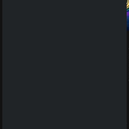
Neueste
Beiträge
SpinEmpir
e Casino