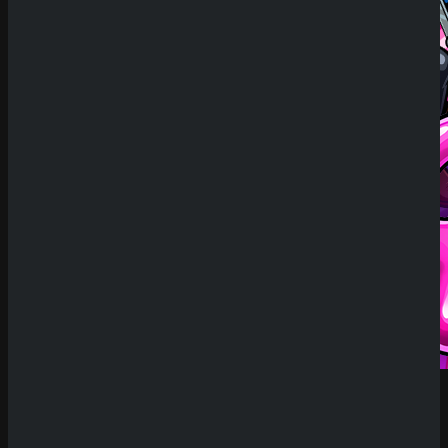
Demo Spiel
Willkommen auf unserer Plattform für Demo