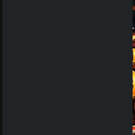
Jens
zu
Sicher dir einen 100% Bonus bis 500€ und spiele
CryptoRush
Fish and Bird
200% bis
Try Our Featured Games
zu 2.500€
Silizi
zu
CryptoRush
200% bis
zu 2.500€
Robert99
zu
CryptoRush
200% bis
zu 2.500€
News
SpinEmpire Casino
Review
8. Januar 2026
SpinBetter Casino
Review
22. Dezember
2025
Wyns Casino Revie